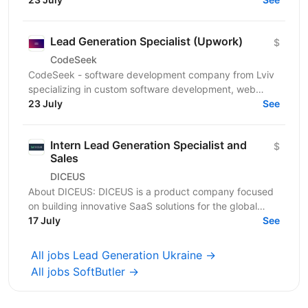
Lead Generation Specialist (Upwork)
$
CodeSeek
CodeSeek - software development company from Lviv
specializing in custom software development, web
platforms, and mobile applications. We are looking for
23 July
See
a...
Intern Lead Generation Specialist and
$
Sales
DICEUS
About DICEUS: DICEUS is a product company focused
on building innovative SaaS solutions for the global
insurance and financial services markets. Our mission...
17 July
See
All jobs Lead Generation Ukraine →
All jobs SoftButler →