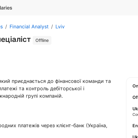
laries
es
Financial Analyst
Lviv
пеціаліст
Offline
який приєднається до фінансової команди та
O
платежі та контроль дебіторської і
жнародній групі компаній.
Of
Uk
Co
дних платежів через клієнт-банк (Україна,
E
U