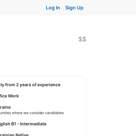
Log In
Sign Up
$$
nly from 2 years of experience
fice Work
raine
untries where we consider candidates
nglish B1 - Intermediate
krainian Native