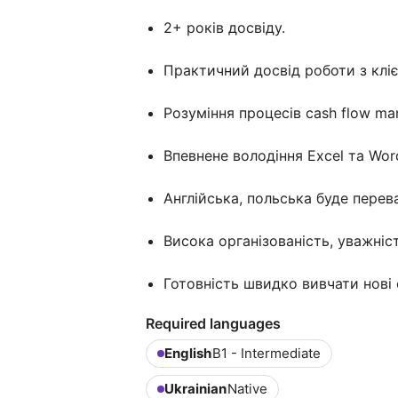
2+ років досвіду.
Практичний досвід роботи з клі
Розуміння процесів cash flow ma
Впевнене володіння Excel та Wor
Англійська, польська буде перев
Висока організованість, уважніст
Готовність швидко вивчати нові
Required languages
English
B1 - Intermediate
Ukrainian
Native