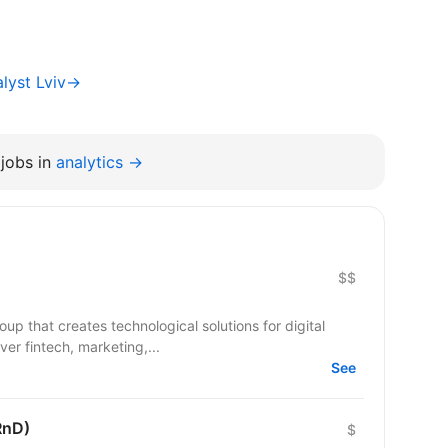
alyst Lviv→
jobs in
analytics →
$$
up that creates technological solutions for digital
er fintech, marketing,...
See
RnD)
$