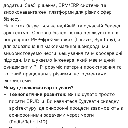
додатки, SaaS-рішення, CRM/ERP системи та
високонавантажені платформи для різних сфер
бізнесу.
Наш стек базується на надійній та сучасній бекенд-
архітектурі. Основна бізнес-логіка реалізується на
популярних PHP-фреймворках (Laravel, Symfony), а
для забезпечення максимальної швидкодії ми
використовуємо черги, кешування та мікросервісні
підходи. Ми шукаємо інженера, який має міцний
фундамент у PHP, розуміє патерни проектування та
готовий працювати з різними інструментами
екосистеми.
Чому ця вакансія варта уваги?
Технологічний розвиток:
Ви не будете просто
писати CRUD-и. Ви навчитеся будувати складну
архітектуру, де синхронні процеси взаємодіють з
асинхронними задачами через черги
(Redis/RabbitMQ).