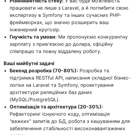
Різноманітність стеку:
У вас буде можливість
працювати не лише з Laravel, а й поглибити свою
експертизу в Symfony та інших сучасних PHP-
фреймворках, що значно розширить ваш
інженерний кругозір.
Гнучкість та умови:
Ми пропонуємо конкурентну
зарплату з прив'язкою до долара, офіційну
співпрацю та повну віддалену роботу.
Ваші майбутні задачі
Бекенд розробка (70-80%):
Розробка та
підтримка RESTful API, написання складної бізнес-
логіки на Laravel та Symfony, проектування
архітектури реляційних баз даних
(MySQL/PostgreSQL).
Оптимізація та архітектура (20-30%):
Рефакторинг існуючого коду, оптимізація
"важких" запитів до БД, робота з кешуванням для
забезпечення стабільності високонавантажених