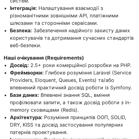
систем.
Інтеграція:
Налаштування взаємодії з
різноманітними зовнішніми API, платіжними
шлюзами та сторонніми сервісами.
Безпека:
Забезпечення надійного захисту даних
користувачів та дотримання сучасних стандартів
веб-безпеки.
Наші очікування (Requirements)
Досвід:
2.5+ роки комерційної розробки на PHP.
Фреймворки:
Глибоке розуміння Laravel (Service
Providers, Eloquent, Queues, Events) та/або
впевнений практичний досвід роботи із Symfony.
Бази даних:
Впевнені знання SQL, вміння
профілювати запити, а також досвід роботи з in-
memory сховищами (Redis).
Архітектура:
Розуміння принципів ООП, SOLID,
DRY, KISS та досвід застосування популярних
патернів проектування.