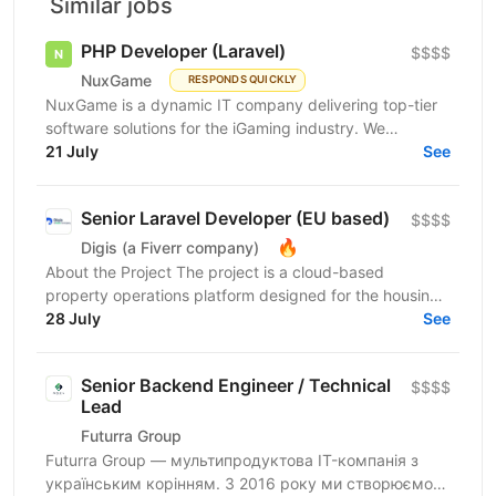
Similar jobs
PHP Developer (Laravel)
$$$$
NuxGame
RESPONDS QUICKLY
NuxGame is a dynamic IT company delivering top-tier
software solutions for the iGaming industry. We
empower operators of all sizes to expand into new...
21 July
See
Senior Laravel Developer (EU based)
$$$$
🔥
Digis (a Fiverr company)
About the Project The project is a cloud-based
property operations platform designed for the housing
sector. It connects housing providers, property...
28 July
See
Senior Backend Engineer / Technical
$$$$
Lead
Futurra Group
Futurra Group — мультипродуктова IT-компанія з
українським корінням. З 2016 року ми створюємо