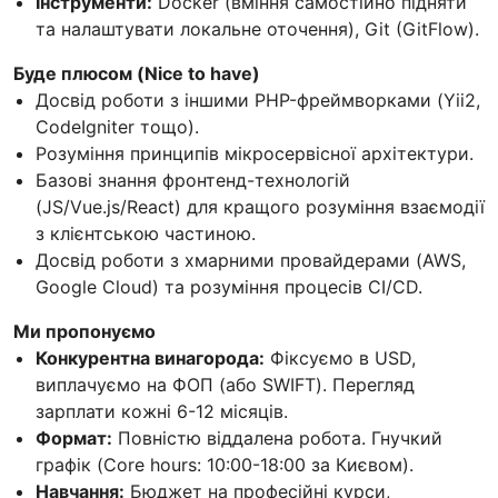
Інструменти:
Docker (вміння самостійно підняти
та налаштувати локальне оточення), Git (GitFlow).
Буде плюсом (Nice to have)
Досвід роботи з іншими PHP-фреймворками (Yii2,
CodeIgniter тощо).
Розуміння принципів мікросервісної архітектури.
Базові знання фронтенд-технологій
(JS/Vue.js/React) для кращого розуміння взаємодії
з клієнтською частиною.
Досвід роботи з хмарними провайдерами (AWS,
Google Cloud) та розуміння процесів CI/CD.
Ми пропонуємо
Конкурентна винагорода:
Фіксуємо в USD,
виплачуємо на ФОП (або SWIFT). Перегляд
зарплати кожні 6-12 місяців.
Формат:
Повністю віддалена робота. Гнучкий
графік (Core hours: 10:00-18:00 за Києвом).
Навчання:
Бюджет на професійні курси,