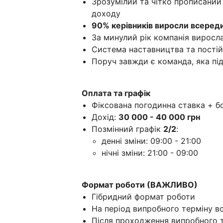
Зрозумілий та чітко прописаний
доходу
90% керівників виросли всереди
За минулий рік компанія виросла 
Система наставництва та постій
Поруч завжди є команда, яка п
Оплата та графік
Фіксована погодинна ставка + б
Дохід:
30 000 - 40 000 грн
Позмінний графік
2/2
:
денні зміни: 09:00 - 21:00
нічні зміни: 21:00 - 09:00
Формат роботи (ВАЖЛИВО)
Гібридний формат роботи
На період випробного терміну всі
Після проходження випробного т