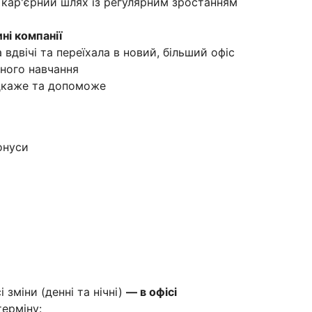
 кар'єрний шлях із регулярним зростанням
ні компанії
вдвічі та переїхала в новий, більший офіс
ного навчання
ідкаже та допоможе
онуси
 зміни (денні та нічні)
— в офісі
ерміну: