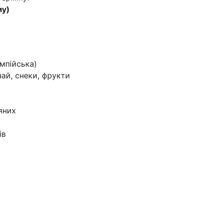
му)
імпійська)
чай, снеки, фрукти
яних
ів