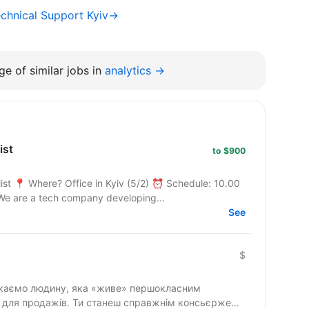
chnical Support Kyiv→
e of similar jobs in
analytics →
ist
to $900
ist 📍 Where? Office in Kyiv (5/2) ⏰ Schedule: 10.00
We are a tech company developing...
See
$
» для продажів. Ти станеш справжнім консьєржем