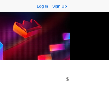
Log In
Sign Up
$