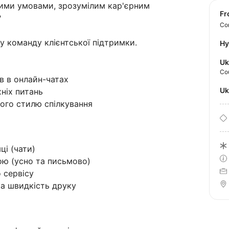
рими умовами, зрозумілим кар'єрним
f
?
Con
у команду клієнтської підтримки.
Hy
Uk
Co
в в онлайн-чатах
U
хніх питань
ого стилю спілкування
ці (чати)
ою (усно та письмово)
 сервісу
а швидкість друку