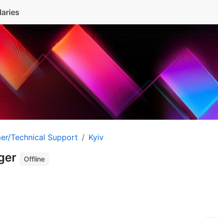
laries
er/Technical Support
Kyiv
ger
Offline