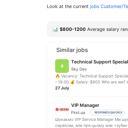
Look at the current
jobs Customer/Te
📊
$800-1200
Average salary rang
Similar jobs
Technical Support Special
Sky Dev
🔥 Vacancy: Technical Support Special
- 19.00 💰 Salary: $900 Who are we? 
27 July
VIP Manager
First.ua
RESPONDS QUICKLY
Шукаємо VIP Service Manager Ми шукаємо людину, яка «живе» першокласним
сервісом, але при цьому має «зуби