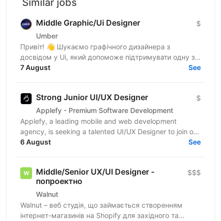
Similar jobs
Middle Graphic/Ui Designer
$
Umber
Привіт! 👋 Шукаємо графічного дизайнера з
досвідом у Ui, який допоможе підтримувати одну з
найбільших фінансових медіаплатформ США (у стилі
7 August
See
Bloomberg). Про...
Strong Junior UI/UX Designer
$
Applefy - Premium Software Development
Applefy, a leading mobile and web development
agency, is seeking a talented UI/UX Designer to join our
6 August
dynamic team on an ongoing project. This is a...
See
Middle/Senior UX/UI Designer -
$$$
попроектно
Walnut
Walnut – веб студія, що займається створенням
інтернет-магазинів на Shopify для західного та