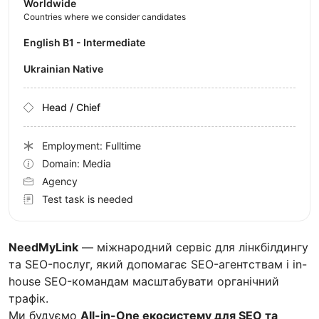
Worldwide
Countries where we consider candidates
English B1 - Intermediate
Ukrainian Native
Head / Chief
Employment: Fulltime
Domain: Media
Agency
Test task is needed
NeedMyLink
— міжнародний сервіс для лінкбілдингу
та SEO-послуг, який допомагає SEO-агентствам і in-
house SEO-командам масштабувати органічний
трафік.
Ми будуємо
All-in-One екосистему для SEO та