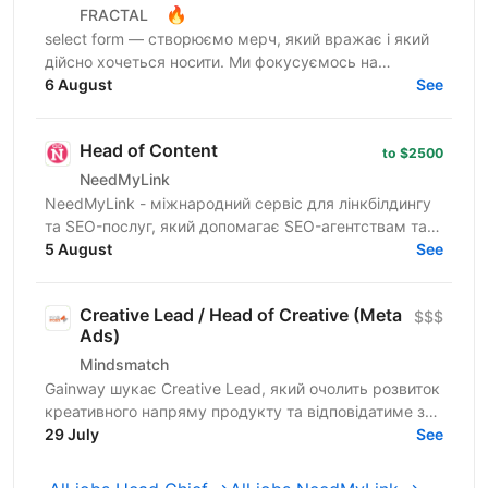
🔥
FRACTAL
select form — створюємо мерч, який вражає і який
дійсно хочеться носити. Ми фокусуємось на
креативному підході до дизайну брендування та
6 August
See
якості кожного...
Head of Content
to $2500
NeedMyLink
NeedMyLink - міжнародний сервіс для лінкбілдингу
та SEO-послуг, який допомагає SEO-агентствам та
in-house SEO-командам масштабувати органічний
5 August
See
трафік на...
Creative Lead / Head of Creative (Meta
$$$
Ads)
Mindsmatch
Gainway шукає Creative Lead, який очолить розвиток
креативного напряму продукту та відповідатиме за
побудову ефективної системи створення
29 July
See
рекламних...