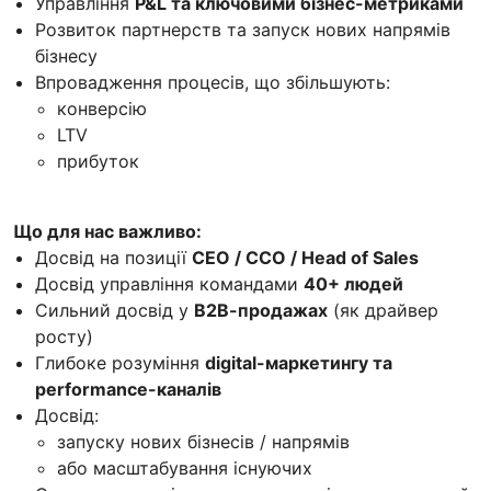
Управління
P&L та ключовими бізнес-метриками
Розвиток партнерств та запуск нових напрямів
бізнесу
Впровадження процесів, що збільшують:
конверсію
LTV
прибуток
Що для нас важливо:
Досвід на позиції
CEO / CCO / Head of Sales
Досвід управління командами
40+ людей
Сильний досвід у
B2В-продажах
(як драйвер
росту)
Глибоке розуміння
digital-маркетингу та
performance-каналів
Досвід:
запуску нових бізнесів / напрямів
або масштабування існуючих