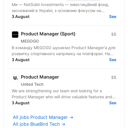
Ми — NetSolid Investments — інвестиційний фонд,
заснований в Україні, з основним фокусом на
SMART-інвестиції. Ми інвестуємо не лише фінанси, а
3 August
See
й експертизу...
Product Manager (Sport)
$$
MEGOGO
В команду MEGOGO шукаємо Product Manager'а для
розвитку спортивного напрямку на платформі. Наш
ідеальний кандидат має: — 2+ роки досвіду роботи
3 August
See
продактом...
Product Manager
$$
United Tech
We are strengthening our team and looking for a
Product Manager who will drive valuable features and
3 August
contribute to the launch of new products. About the...
See
All jobs Product Manager →
All jobs BlueBird Tech →