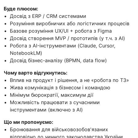
Буде плюсом:
Досвід з ERP / CRM системами
Розуміння виробничих або логістичних процесів
Базове розуміння UX/UI + робота з Figma
Досвід створення MVP / прототипів (у т.ч. з AI)
Робота з AI-інструментами (Claude, Cursor,
NotebookLM)
Досвід бізнес-аналізу (BPMN, data flow)
Чому варто відгукнутись:
Вплив на продукт і рішення, а не «робота по ТЗ»
Жива комунікація з бізнесом і командою
Мінімум бюрократії, максимум дії
Можливість працювати з сучасними
інструментами (включно з AI)
Що ми пропонуємо:
Бронювання для військовозобов'язаних
відповідно до чинного законодавства України.