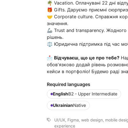
🌴 Vacation. Оплачувані 22 дні відп
🎁 Gifts. Даруємо приємні сюрприз
🤝 Corporate culture. Справжня ко
значення.
🦾 Trust and transparency. Жодног
рішень.
⚖️ Юридична підтримка під час моб
📩
Відчуваєш, що це про тебе?
Над
обов'язково додай рівень розмовної
кейси в портфоліо! Будемо раді зн
Required languages
English
B2 - Upper Intermediate
Ukrainian
Native
UI/UX, Figma, web design, mobile desig
experience