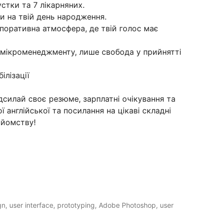
устки та 7 лікарняних.
и на твій день народження.
рпоративна атмосфера, де твій голос має
о мікроменеджменту, лише свобода у прийнятті
ілізації
силай своє резюме, зарплатні очікування та
 англійської та посилання на цікаві складні
айомству!
n, user interface, prototyping, Adobe Photoshop, user