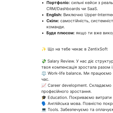
Портфоліо:
сильні кейси з реал
CRM/Dashboards чи SaaS.
English:
Виключно Upper-Intermedi
Скіли:
самостійність, системніс
команди.
Буде плюсом:
якщо ти вже вик
✨ Що на тебе чекає в ZentixSoft
💸
Salary Review. У нас діє структ
твоя компенсація зростала разом і
⚖️ Work-life balance
.
Ми працюємо б
час.
📈 Career development. Складаємо 
професійного зростання.
🎓 Education. Покриваємо витрати 
🗣 Англійська мова. Повністю покр
💻 Tools. Забезпечуємо та оплачуєм