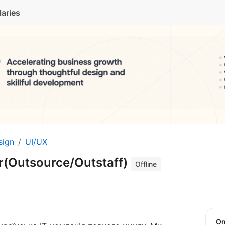
laries
sign
UI/UX
r(Outsource/Outstaff)
Offline
O