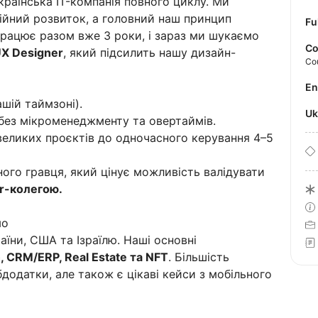
аїнська IT-компанія повного циклу. Ми
тійний розвиток, а головний наш принцип
Fu
працює разом вже 3 роки, і зараз ми шукаємо
Co
UX Designer
, який підсилить нашу дизайн-
Co
E
шій таймзоні).
U
- без мікроменеджменту та овертаймів.
 великих проєктів до одночасного керування 4–5
ого гравця, який цінує можливість валідувати
r-колегою.
мо
аїни, США та Ізраїлю. Наші основні
 CRM/ERP, Real Estate та NFT
. Більшість
додатки, але також є цікаві кейси з мобільного