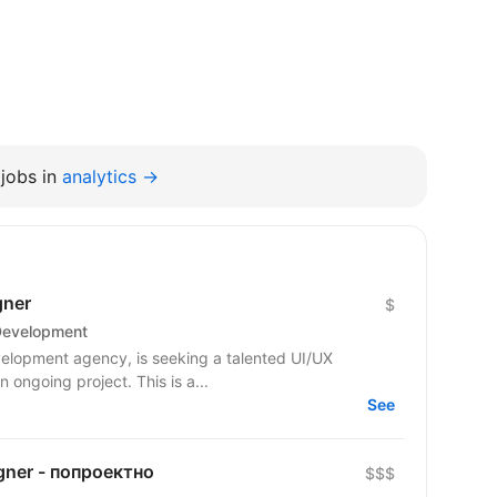
jobs in
analytics →
gner
$
Development
elopment agency, is seeking a talented UI/UX
Designer to join our dynamic team on an ongoing project. This is a...
See
gner - попроектно
$$$