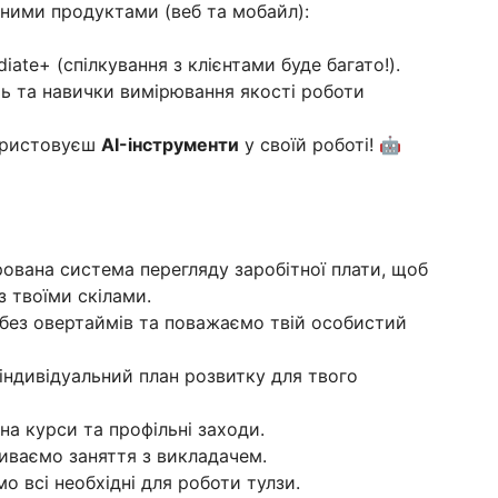
ьними продуктами (веб та мобайл):
ate+ (спілкування з клієнтами буде багато!).
ть та навички вимірювання якості роботи
ористовуєш
AI-інструменти
у своїй роботі! 🤖
урована система перегляду заробітної плати, щоб
з твоїми скілами.
ез овертаймів та поважаємо твій особистий
індивідуальний план розвитку для твого
на курси та профільні заходи.
иваємо заняття з викладачем.
о всі необхідні для роботи тулзи.