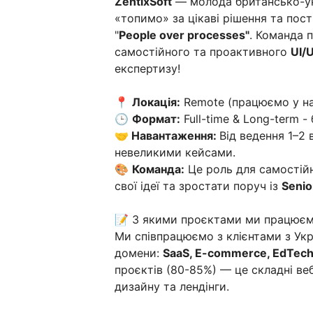
ZentixSoft
— молода британсько-укр
«топимо» за цікаві рішення та пос
"
People over processes"
. Команда 
самостійного та проактивного
UI/
експертизу!
📍
Локація:
Remote (працюємо у на
🕒
Формат:
Full-time & Long-term 
🤝 Навантаження:
Від ведення 1–2
невеликими кейсами.
🎨
Команда:
Це роль для самостійн
свої ідеї та зростати поруч із
Senio
📝 З якими проєктами ми працює
Ми співпрацюємо з клієнтами з Укр
домени:
SaaS, E-commerce, EdTech,
проєктів (80-85%) — це складні веб
дизайну та лендінги.