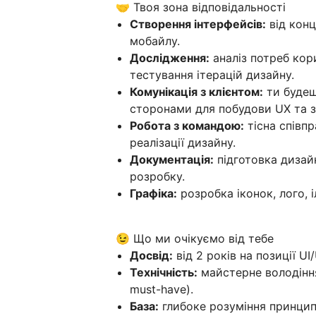
🤝 Твоя зона відповідальності
Створення інтерфейсів:
від конц
мобайлу.
Дослідження:
аналіз потреб кор
тестування ітерацій дизайну.
Комунікація з клієнтом:
ти будеш
сторонами для побудови UX та з
Робота з командою:
тісна співпр
реалізації дизайну.
Документація:
підготовка дизайн
розробку.
Графіка:
розробка іконок, лого, 
😉 Що ми очікуємо від тебе
Досвід:
від 2 років на позиції UI
Технічність:
майстерне володіння
must-have).
База:
глибоке розуміння принципі