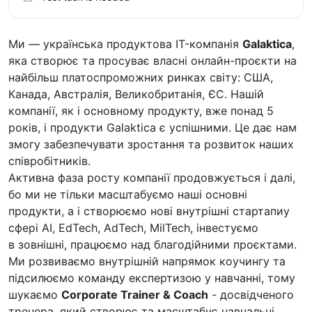
Ми — українська продуктова IT-компанія
Galaktica
,
яка створює та просуває власні онлайн-проєкти на
найбільш платоспроможних ринках світу: США,
Канада, Австралія, Великобританія, ЄС. Нашій
компанії, як і основному продукту, вже понад 5
років, і продукти Galaktica є успішними. Це дає нам
змогу забезпечувати зростання та розвиток наших
співробітників.
Активна фаза росту компанії продовжується і далі,
бо ми не тільки масштабуємо наші основні
продукти, а і створюємо нові внутрішні стартапиу
сфері AI, EdTech, AdTech, MilTech, інвестуємо
в зовнішні, працюємо над благодійними проєктами.
Ми розвиваємо внутрішній напрямок коучингу та
підсилюємо команду експертизою у навчанні, тому
шукаємо
Corporate Trainer & Coach
- досвідченого
тренера, який створює та масштабує навчальні