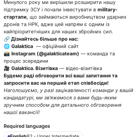
Минулого року ми вирішили розширити нашу
підтримку ЗСУ і почали інвестувати в
military-
стартапи,
що займаються виробництвом ударних
дронів та НРК, адже цей напрям є одним із
найпріоритетніших для наших збройних сил.
🔗 Дізнайтесь більше про нас:
🌐
Galaktica
— офіційний сайт
📸
Instagram (@galakticateam)
— команда та
процес зсередини
🎥
Galaktica. Візитівка
— відео-візитівка
Будемо раді обговорити всі ваші запитання та
запросити вас на перший етап співбесіди!
Наголошуємо, у разі зацікавленості команди у вашій
кандидатурі, ми зв’яжемося з вами будь-яким
зручним способом для детального обговорення
нашої вакансії!
Required languages
English
B2 - Upper Intermediate