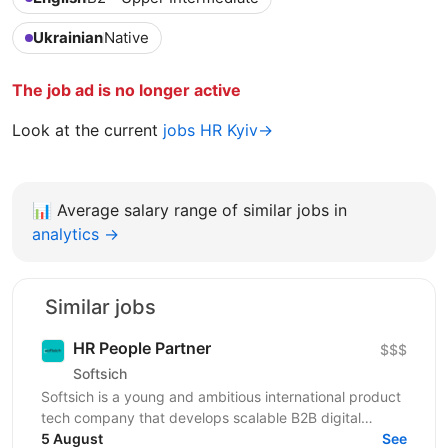
Ukrainian
Native
The job ad is no longer active
Look at the current
jobs HR Kyiv→
📊
Average salary range of similar jobs in
analytics →
Similar jobs
HR People Partner
$$$
Softsich
Softsich is a young and ambitious international product
tech company that develops scalable B2B digital
platforms. We're inviting you to become part of our...
5 August
See