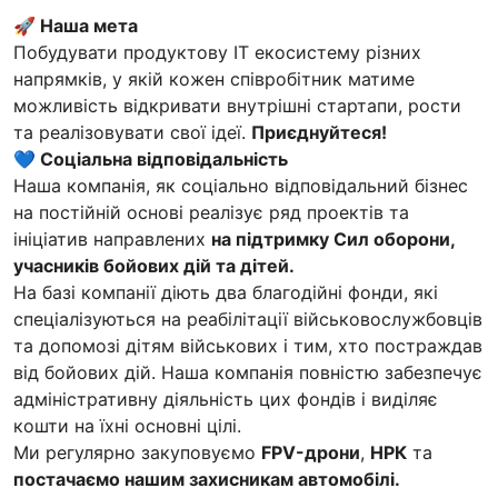
🚀 Наша мета
Побудувати продуктову IT екосистему різних
напрямків, у якій кожен співробітник матиме
можливість відкривати внутрішні стартапи, рости
та реалізовувати свої ідеї.
Приєднуйтеся!
💙 Соціальна відповідальність
Наша компанія, як соціально відповідальний бізнес
на постійній основі реалізує ряд проектів та
ініціатив направлених
на підтримку Сил оборони,
учасників бойових дій та дітей.
На базі компанії діють два благодійні фонди, які
спеціалізуються на реабілітації військовослужбовців
та допомозі дітям військових і тим, хто постраждав
від бойових дій. Наша компанія повністю забезпечує
адміністративну діяльність цих фондів і виділяє
кошти на їхні основні цілі.
Ми регулярно закуповуємо
FPV-дрони
,
НРК
та
постачаємо нашим захисникам автомобілі.