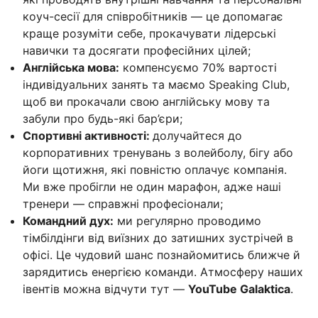
коуч-сесії для співробітників — це допомагає
краще розуміти себе, прокачувати лідерські
навички та досягати професійних цілей;
Англійська мова:
компенсуємо 70% вартості
індивідуальних занять та маємо Speaking Club,
щоб ви прокачали свою англійську мову та
забули про будь-які бар’єри;
Спортивні активності:
долучайтеся до
корпоративних тренувань з волейболу, бігу або
йоги щотижня, які повністю оплачує компанія.
Ми вже пробігли не один марафон, адже наші
тренери — справжні професіонали;
Командний дух:
ми регулярно проводимо
тімбілдінги від виїзних до затишних зустрічей в
офісі. Це чудовий шанс познайомитись ближче й
зарядитись енергією команди. Атмосферу наших
івентів можна відчути тут —
YouTube Galaktica
.