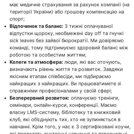
має медичне страхування за рахунок компанії (на
території України) або грошову компенсацію на
спорт;
Відпочинок та баланс:
3 тижні оплачуваної
відпустки щороку, необмежені day off та гнучкі
sick leaves без зайвої бюрократії. Ми довіряємо
команді, тому підтримуємо здоровий баланс між
роботою та особистим життям;
Колеги та атмосфера:
люди, які вас оточують,
визначають рівень життя та розвиток. Завдяки
якісним етапам співбесіди, ми підбираємо
найкращих з найкращих. Ви працюватимете зі
справжніми професіоналами у своїй сфері;
Безперервний розвиток:
оплачуємо тренінги,
семінари, онлайн-курси, конференції. Маємо
власну LMS-систему, бібліотеку та книжковий
клуб, які об’єднують тих, хто не зупиняється в
навчанні. Крім того, у нас є 3 сертифіковані коучи,
які проводять внутрішні навчання та персональні