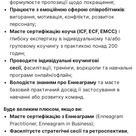
формулюєте пропозиції щодо покращення;
Працюєте з емоційною сферою співробітників
:
вигорання, мотивація, конфлікти, розвиток
персоналу;
Маєте сертифікацію коуча (ICF, ECF, EMCC)
і
глибоку експертизу в індивідуальному та/або
груповому коучингу з практикою понад 200
годин;
Проводите індивідуальні коучингові
сесії,
фасилітації, тренінги, воркшопи та навчальні
програми онлайн/офлайн;
Володієте знанням про Еннеаграму
та маєте
базовий практичний досвід її застосування в
навчанні або розвитку команд.
Буде великим плюсом, якщо ви:
Маєте сертифікацію з Еннеаграми
(Enneagram
Practitioner, Enneagram in Business);
Фасилітуєте стратегічні сесії та ретроспективи
,