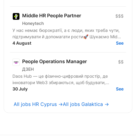
Middle HR People Partner
$$$
Honeytech
У нас немає бюрократії, а є люди, яких треба чути,
підтримувати й допомагати рости🚀 Шукаємо Middle
HR People Partner, який буде поруч із командою від...
4 August
See
People Operations Manager
$$
ДЗЕН
Daos Hub — це фізично-цифровий простір, де
інноватори Web3 збираються, щоб будувати,
співпрацювати та розвиватися. Наш флагманський
30 July
See
хаб розташований у...
All jobs HR Cyprus →
All jobs Galaktica →