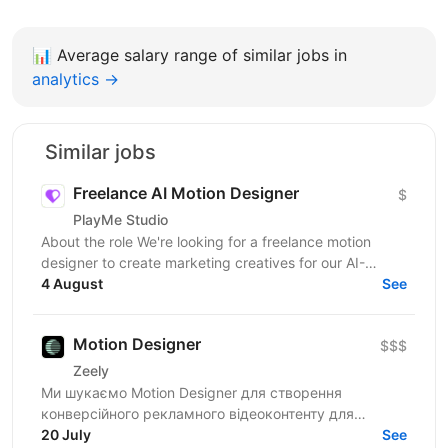
📊
Average salary range of similar jobs in
analytics →
Similar jobs
Freelance AI Motion Designer
$
PlayMe Studio
About the role We're looking for a freelance motion
designer to create marketing creatives for our AI-
powered products and games. Work is organized by...
4 August
See
Motion Designer
$$$
Zeely
Ми шукаємо Motion Designer для створення
конверсійного рекламного відеоконтенту для
соціальних мереж. Якщо ти відчуваєш, що
20 July
See