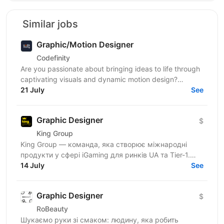
Similar jobs
Graphic/Motion Designer
Codefinity
Are you passionate about bringing ideas to life through
captivating visuals and dynamic motion design?
Codefinity, a leading online learning platform, is...
21 July
See
Graphic Designer
$
King Group
King Group — команда, яка створює міжнародні
продукти у сфері iGaming для ринків UA та Tier-1.
Нашими продуктами щодня користуються мільйони
14 July
See
людей, а дизайн...
Graphic Designer
$
RoBeauty
Шукаємо руки зі смаком: людину, яка робить