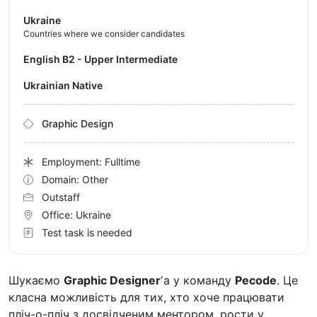
Ukraine
Countries where we consider candidates
English B2 - Upper Intermediate
Ukrainian Native
Graphic Design
Employment: Fulltime
Domain: Other
Outstaff
Office:
Ukraine
Test task is needed
Шукаємо
Graphic Designer
ʼа у команду
Pecode
. Це
класна можливість для тих, хто хоче працювати
пліч-о-пліч з досвідченим ментором, рости у