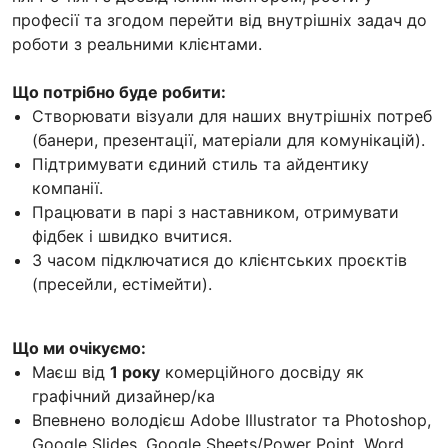
професії та згодом перейти від внутрішніх задач до
роботи з реальними клієнтами.
Що потрібно буде робити:
Створювати візуали для наших внутрішніх потреб
(банери, презентації, матеріали для комунікацій).
Підтримувати єдиний стиль та айдентику
компанії.
Працювати в парі з наставником, отримувати
фідбек і швидко вчитися.
З часом підключатися до клієнтських проєктів
(пресейли, естімейти).
Що ми очікуємо:
Маєш від
1 року
комерційного досвіду як
графічний дизайнер/ка
Впевнено володієш Adobe Illustrator та Photoshop,
Google Slides, Google Sheets/Power Point, Word,