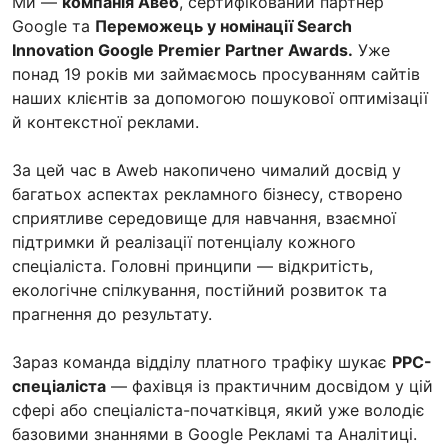
Ми —
компанія Авеб
, сертифікований партнер
Google та
Переможець у номінації Search
Innovation Google Premier Partner Awards.
Уже
понад 19 років ми займаємось просуванням сайтів
наших клієнтів за допомогою пошукової оптимізації
й контекстної реклами.
За цей час в Aweb накопичено чималий досвід у
багатьох аспектах рекламного бізнесу, створено
сприятливе середовище для навчання, взаємної
підтримки й реалізації потенціалу кожного
спеціаліста. Головні принципи — відкритість,
екологічне спілкування, постійний розвиток та
прагнення до результату.
Зараз команда відділу платного трафіку шукає
PPC-
спеціаліста
— фахівця із практичним досвідом у цій
сфері або спеціаліста-початківця, який уже володіє
базовими знаннями в Google Рекламі та Аналітиці.