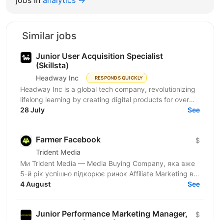
Similar jobs
Junior User Acquisition Specialist
(Skillsta)
Headway Inc
RESPONDS QUICKLY
Headway Inc is a global tech company, revolutionizing
lifelong learning by creating digital products for over
150 million users worldwide. Our mission is to...
28 July
See
Farmer Facebook
$
Trident Media
Ми Trident Media — Media Buying Company, яка вже
5-й рік успішно підкорює ринок Affiliate Marketing в
4 August
ніші IGaming 🎰 Наразі активно маштабуємось та...
See
Junior Performance Marketing Manager,
$