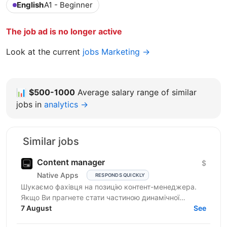
English
A1 - Beginner
The job ad is no longer active
Look at the current
jobs Marketing →
📊
$500-1000
Average salary range of similar
jobs in
analytics →
Similar jobs
Content manager
$
Native Apps
RESPONDS QUICKLY
Шукаємо фахівця на позицію контент-менеджера.
Якщо Ви прагнете стати частиною динамічної
команди українського ліцензійного бренду онлайн-
7 August
See
казино і Вас...