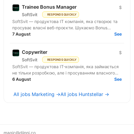
Trainee Bonus Manager
$
SoftSvit
RESPONDS QUICKLY
SoftSvit — продуктова IT компанія, яка створює та
просуває власні веб-проєкти. Шукаємо Bonus
Marketing Manager (Trainee): якщо ти на старті
7 August
See
кар'єри й хочеш...
Copywriter
$
SoftSvit
RESPONDS QUICKLY
SoftSvit — продуктова IT-компанія, яка займається
не тільки розробкою, але і просуванням власного
продукту. Зараз ми шукаємо у свою команду...
6 August
See
All jobs Marketing →
All jobs Huntstellar →
magic@djinni.co