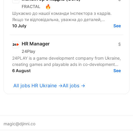
🔥
FRACTAL
Шукаємо до нашої команди Інспектора з кадрів.
Якщо ти відповідальна, уважна до деталей,
комунікабельна та системна людина, будемо раді
10 July
See
познайомитися. На цій...
HR Manager
$
24Play
24PLAY is a game development company from Ukraine,
creating games and playable ads in co-development
6 August
and co-production with partners worldwide. Since...
See
All jobs HR Ukraine →
All jobs →
magic@djinni.co
Terms of Use