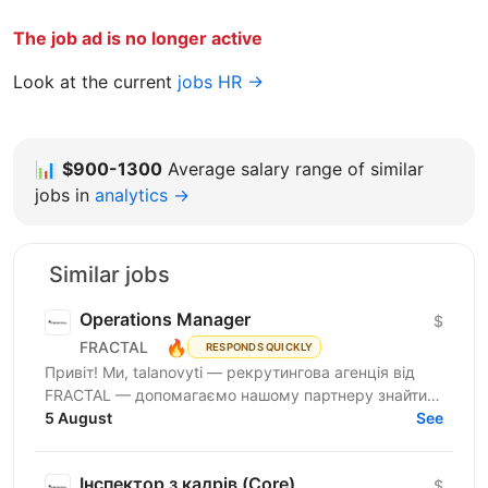
The job ad is no longer active
Look at the current
jobs HR →
📊
$900-1300
Average salary range of similar
jobs in
analytics →
Similar jobs
Operations Manager
$
🔥
FRACTAL
RESPONDS QUICKLY
Привіт! Ми, talanovyti — рекрутингова агенція від
FRACTAL — допомагаємо нашому партнеру знайти
класного(у) Office Manager. Наш партнер — miltech...
5 August
See
Інспектор з кадрів (Core)
$