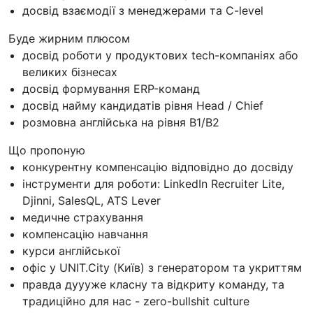
досвід взаємодії з менеджерами та C-level
Буде жирним плюсом
досвід роботи у продуктових tech-компаніях або
великих бізнесах
досвід формування ERP-команд
досвід найму кандидатів рівня Head / Chief
розмовна англійська на рівня B1/B2
Що пропоную
конкурентну компенсацію відповідно до досвіду
інструменти для роботи: LinkedIn Recruiter Lite,
Djinni, SalesQL, ATS Lever
медичне страхування
компенсацію навчання
курси англійської
офіс у UNIT.City (Київ) з генератором та укриттям
правда дуууже класну та відкриту команду, та
традиційно для нас - zero-bullshit culture