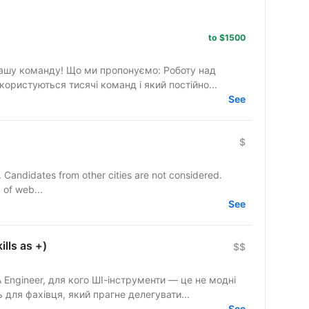
to $1500
ропонуємо: Роботу над
ористуються тисячі команд і який постійно...
See
$
y. Candidates from other cities are not considered.
 of web...
See
lls as +)
$$
Engineer, для кого ШІ-інструменти — це не модні
 для фахівця, який прагне делегувати...
See