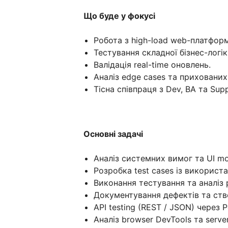
Що буде у фокусі
Робота з high-load web-платфор
Тестування складної бізнес-логік
Валідація real-time оновлень.
Аналіз edge cases та прихованих
Тісна співпраця з Dev, BA та Su
Основні задачі
Аналіз системних вимог та UI m
Розробка test cases із використ
Виконання тестування та аналіз 
Документування дефектів та ство
API testing (REST / JSON) через 
Аналіз browser DevTools та server