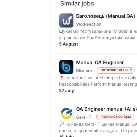
Similar jobs
Баголовець (Manual QA)
Worksection
Шукаємо тестувальника (Middle) в нашу команду! Що ми п
українським SaaS-продуктом, яким к
5 August
Manual QA Engineer
Bliscore
RESPONDS QUICKLY
📍 Important: we are hiring in Lviv onl
Responsibilities Perform manual testing
27 July
QA Engineer manual (AI ski
Gera-IT
RESPONDS QUICKLY
🔎 Команда Gera-IT шукає Manual QA 
слова, а щоденний стандарт. Це роль
16 July