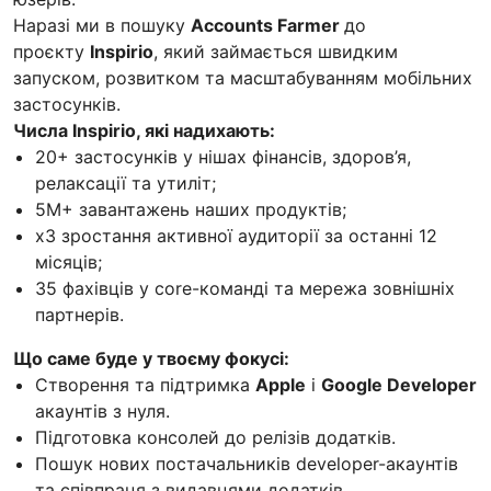
Наразі ми в пошуку
Accounts Farmer
до
проєкту
Inspirio
, який займається швидким
запуском, розвитком та масштабуванням мобільних
застосунків.
Числа Inspirio, які надихають:
20+ застосунків у нішах фінансів, здоров’я,
релаксації та утиліт;
5M+ завантажень наших продуктів;
x3 зростання активної аудиторії за останні 12
місяців;
35 фахівців у core-команді та мережа зовнішніх
партнерів.
Що саме буде у твоєму фокусі:
Створення та підтримка
Apple
і
Google Developer
акаунтів з нуля.
Підготовка консолей до релізів додатків.
Пошук нових постачальників developer-акаунтів
та співпраця з видавцями додатків.