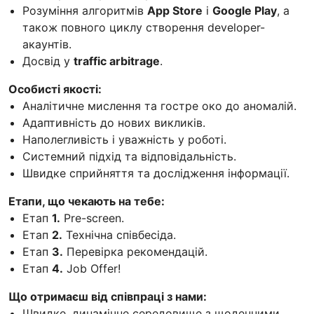
Розуміння алгоритмів
App Store
і
Google Play
, а
також повного циклу створення developer-
акаунтів.
Досвід у
traffic arbitrage
.
Особисті якості:
Аналітичне мислення та гостре око до аномалій.
Адаптивність до нових викликів.
Наполегливість і уважність у роботі.
Системний підхід та відповідальність.
Швидке сприйняття та дослідження інформації.
Етапи, що чекають на тебе:
Етап
1.
Pre-screen.
Етап
2.
Технічна співбесіда.
Етап
3.
Перевірка рекомендацій.
Етап
4.
Job Offer!
Що отримаєш від співпраці з нами:
Швидке, динамічне середовище з щоденними