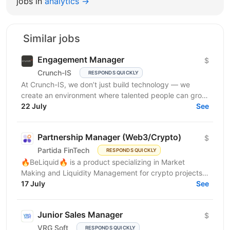
jobs in
analytics →
Similar jobs
Engagement Manager
$
Crunch-IS
RESPONDS QUICKLY
At Crunch-IS, we don’t just build technology — we
create an environment where talented people can grow,
develop innovative solutions, and truly feel their...
22 July
See
Partnership Manager (Web3/Crypto)
$
Partida FinTech
RESPONDS QUICKLY
🔥BeLiquid🔥 is a product specializing in Market
Making and Liquidity Management for crypto projects.
We help projects build sustainable liquidity, maintain...
17 July
See
Junior Sales Manager
$
VRG Soft
RESPONDS QUICKLY