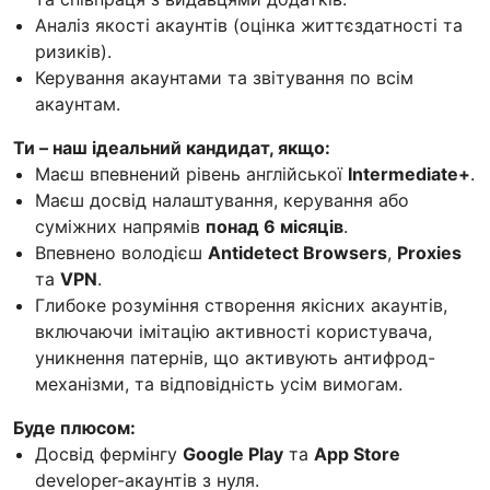
Аналіз якості акаунтів (оцінка життєздатності та
ризиків).
Керування акаунтами та звітування по всім
акаунтам.
Ти – наш ідеальний кандидат, якщо:
Маєш впевнений рівень англійської
Intermediate+
.
Маєш досвід налаштування, керування або
суміжних напрямів
понад 6 місяців
.
Впевнено володієш
Antidetect Browsers
,
Proxies
та
VPN
.
Глибоке розуміння створення якісних акаунтів,
включаючи імітацію активності користувача,
уникнення патернів, що активують антифрод-
механізми, та відповідність усім вимогам.
Буде плюсом:
Досвід фермінгу
Google Play
та
App Store
developer-акаунтів з нуля.