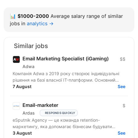
📊
$1000-2000
Average salary range of similar
jobs in
analytics →
Similar jobs
Email Marketing Specialist (iGaming)
$$
Adwa
Компанія Adwa з 2019 року створює індивідуальні
рішення на базі власної IT-платформи. Основний
принцип компанії — поєднання бачення клієнта з
7 August
See
технічною...
Email-marketer
$
Ardas
RESPONDS QUICKLY
eSputnik Agency — це команда retention-
маркетингу, яка допомагає бізнесам будувати
ефективні комунікації з клієнтами за допомогою
3 August
See