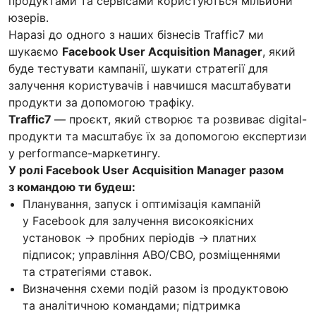
продуктами та сервісами користуються мільйони
юзерів.
Наразі до одного з наших бізнесів Traffic7 ми
шукаємо
Facebook User Acquisition Manager
, який
буде тестувати кампанії, шукати стратегії для
залучення користувачів і навчишся масштабувати
продукти за допомогою трафіку.
Traffic7
— проєкт, який створює та розвиває digital-
продукти та масштабує їх за допомогою експертизи
у performance-маркетингу.
У ролі Facebook User Acquisition Manager разом
з командою ти будеш:
Планування, запуск і оптимізація кампаній
у Facebook для залучення високоякісних
установок → пробних періодів → платних
підписок; управління ABO/CBO, розміщеннями
та стратегіями ставок.
Визначення схеми подій разом із продуктовою
та аналітичною командами; підтримка