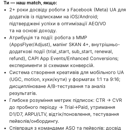
Ти — наш match, якщо:
2+ роки досвіду роботи з Facebook (Meta) UA для
додатків із підписками на iOS/Android;
підтверджені успіхи в оптимізації AEO/VO
та на основі доходу.
Атрибуція та події: робота з MMP
(AppsFlyer/Adjust), мапінг SKAN 4+, внутрішньо-
додаткові події (trial_start, sub_start, renewal,
refund), CAPI App Events/Enhanced Conversions;
експерименти зі схемами конверсій.
Система створення креативів для мобільного UA
(UGC, motion, хуки/кути) у форматах 1:1 та 9:16;
дисципліноване A/B-тестування та аналіз
результатів.
Глибоке розуміння метрик підписок: CTR → CVR
до пробного періоду → Trial→Paid, утримання
D1/D7, ARPU/LTV, відтік/поновлення, тестування
пейволів/онбордингу.
Співпраця з командами ASO та пейволів; досвід