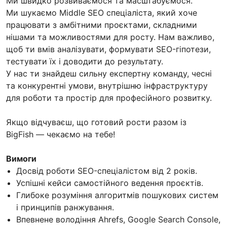
Ми швидко розвиваємося та масштабуємося.
Ми шукаємо Middle SEO спеціаліста, який хоче
працювати з амбітними проєктами, складними
нішами та можливостями для росту. Нам важливо,
щоб ти вмів аналізувати, формувати SEO-гіпотези,
тестувати їх і доводити до результату.
У нас ти знайдеш сильну експертну команду, чесні
та конкурентні умови, внутрішню інфраструктуру
для роботи та простір для професійного розвитку.
Якщо відчуваєш, що готовий рости разом із
BigFish — чекаємо на тебе!
Вимоги
Досвід роботи SEO-спеціалістом від 2 років.
Успішні кейси самостійного ведення проєктів.
Глибоке розуміння алгоритмів пошукових систем
і принципів ранжування.
Впевнене володіння Ahrefs, Google Search Console,