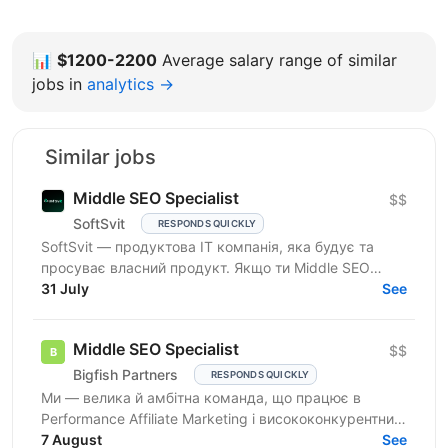
📊
$1200-2200
Average salary range of similar
jobs in
analytics →
Similar jobs
Middle SEO Specialist
$$
SoftSvit
RESPONDS QUICKLY
SoftSvit — продуктова IT компанія, яка будує та
просуває власний продукт. Якщо ти Middle SEO
Specialist і шукаєш місце, де можна реально
31 July
See
впливати на ріст —...
Middle SEO Specialist
$$
Bigfish Partners
RESPONDS QUICKLY
Ми — велика й амбітна команда, що працює в
Performance Affiliate Marketing і висококонкурентних
нішах на Tier 1-3 ринках. Ми швидко розвиваємося
7 August
See