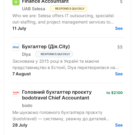
Finance Accountant
$
UAB Selesa
RESPONDS QUICKLY
Who we are: Selesa offers IT outsourcing, specialist
out-staffing, and project management services to
enhance business operations. We focus on providing...
11 July
See
Бухгалтер (Дія.City)
$$
Diya
RESPONDS QUICKLY
Заснована у 2015 році в Україні та маючи
представництво в Естонії, Diya перетворилася на
глобального постачальника ІТ-рішень і стала
7 August
See
повноправною частиною...
Головний бухгалтер проєкту
to $2100
bodotravel Chief Accountant
bodo
Ми шукаємо головного бухгалтера проєкту
(bodotravel) — системну, уважну до деталей
людину, яка вміє тримати фінанси під контролем,
28 July
See
будувати прозорі процеси...