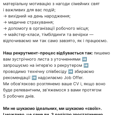
матеріальну мотивацію з нагоди сімейних свят
і важливих для вас подій;
→ вихідний на день народження;
→ медичне страхування;
→ допомогу в організації робочого місця;
→ майстер-класи, тімбілдинги та вечірки —
відпочиваємо ми так само завзято, як і працюємо.
Наш рекрутмент-процес відбувається так:
пишемо
вам зустрічного листа з уточненнями ➡
запрошуємо на інтервʼю з рекрутером ➡
проводимо технічну співбесіду ➡ збираємо
рекомендації ➡ надсилаємо Job Offer.
Ми обовʼязково розглянемо ваше CV і, якщо воно
буде релевантним, звʼяжемося з вами протягом
5 робочих днів.
Ми не шукаємо ідеальних, ми шукаємо «своїх».
І можливо, це саме ви. З радістю зростатимемо