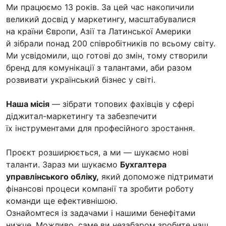
Ми працюємо 13 років. За цей час накопичили
великий досвід у маркетингу, масштабувалися
на країни Європи, Азії та Латинської Америки
й зібрали понад 200 співробітників по всьому світу.
Ми усвідомили, що готові до змін, тому створили
бренд для комунікації з талантами, аби разом
розвивати український бізнес у світі.
Наша місія
— зібрати топових фахівців у сфері
діджитал-маркетингу та забезпечити
їх інструментами для професійного зростання.
Проєкт розширюється, а ми — шукаємо нові
таланти. Зараз ми шукаємо
Бухгалтера
управлінського обліку,
який допоможе підтримати
фінансові процеси компанії та зробити роботу
команди ще ефективнішою.
Ознайомтеся із задачами і нашими бенефітами
нижче. Можливо, саме ви незабаром зробите наш