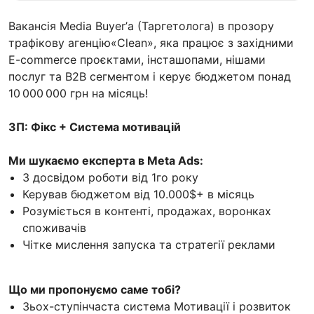
Вакансія Media Buyer’а (Таргетолога) в прозору
трафікову агенцію«Clean», яка працює з західними
E-commerce проєктами, інсташопами, нішами
послуг та B2B сегментом і керує бюджетом понад
10 000 000 грн на місяць!
ЗП: Фікс + Система мотивацій
Ми шукаємо експерта в Meta Ads:
З досвідом роботи від 1го року
Керував бюджетом від 10.000$+ в місяць
Розуміється в контенті, продажах, воронках
споживачів
Чітке мислення запуска та стратегії реклами
Що ми пропонуємо саме тобі?
3ьох-ступінчаста система Мотивації і розвиток