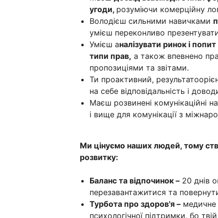
угоди,
розуміючи комерційну лог
Володієш сильними навичками
п
умієш переконливо презентувати 
Умієш а
налізувати ринок і попит
типи прав,
а також впевнено пр
пропозиціями та звітами.
Ти проактивний, результатооріє
на себе відповідальність і довод
Маєш розвинені комунікаційні н
і вище для комунікації з міжна
Ми цінуємо наших людей, тому ст
розвитку:
Баланс та відпочинок –
20 днів о
перезавантажитися та повернути
Турбота про здоров'я –
медичне 
психологічної підтримки, бо твій