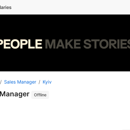
laries
Sales Manager
Kyiv
s Manager
Offline