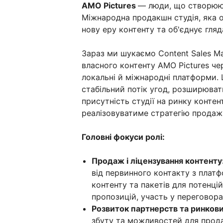
AMO Pictures
— люди, що створюют
Міжнародна продакшн студія, яка об
нову еру контенту та об'єднує гляда
Зараз ми шукаємо Content Sales Ma
власного контенту AMO Pictures че
локальні й міжнародні платформи.
стабільний потік угод, розширюва
присутність студії на ринку конте
реалізовуватиме стратегію продаж
Головні фокуси ролі:
Продаж і ліцензування контенту
від первинного контакту з плат
контенту та пакетів для потенці
пропозицій, участь у переговора
Розвиток партнерств та ринков
збуту та можливостей для прода