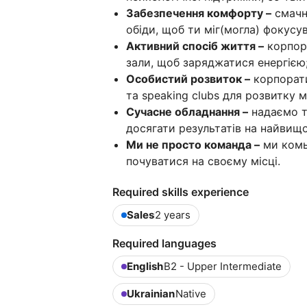
Забезпечення комфорту –
смачні
обіди, щоб ти міг(могла) фокусув
Активний спосіб життя –
корпора
зали, щоб заряджатися енергією
Особистий розвиток –
корпорати
та speaking clubs для розвитку 
Сучасне обладнання –
надаємо те
досягати результатів на найвищо
Ми не просто команда –
ми комь
почуватися на своєму місці.
Required skills experience
Sales
2 years
Required languages
English
B2 - Upper Intermediate
Ukrainian
Native