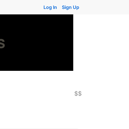
Log In
Sign Up
$$