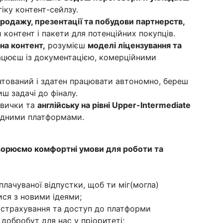
іку контент-сейлзу.
родажу, презентації та побудови партнерств,
контент і пакети для потенційних покупців.
 на контент,
розумієш
моделі ліцензування та
ацюєш із документацією, комерційними
нтований і здатен працювати автономно, береш
иш задачі до фіналу.
авички та
англійську на рівні Upper-Intermediate
родними платформами.
ворюємо комфортні умови для роботи та
плачуваної відпустки, щоб ти міг(могла)
ся з новими ідеями;
страхування та доступ до платформи
 добробут для нас у пріоритеті;