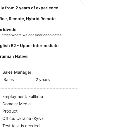
nly from 2 years of experience
fice, Remote, Hybrid Remote
rldwide
untries where we consider candidates
nglish B2 - Upper Intermediate
krainian Native
Sales Manager
Sales
2 years
Employment: Fulltime
Domain: Media
Product
Office:
Ukraine
(Kyiv)
Test task is needed