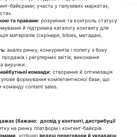
ент-байєрами; участь у галузевих маркетах,
стях.
кою та правами:
розуміння та контроль статусу
рмування й підтримка каталогу контенту для
ія матеріалів (скрінери, bibles, метадані,
ть:
аналіз ринку, конкурентів і попиту з боку
продажів і регулярних звітів; виконання
а виручки.
майбутньої команди:
створення й оптимізація
тупове формування компетентнісної бази, що
 команду content sales.
дажах (бажано: досвід у контенті, дистрибуції
тку на ринку платформ і контент-байєрів
ормами,
успішно
ведеш переговори й укладаєш