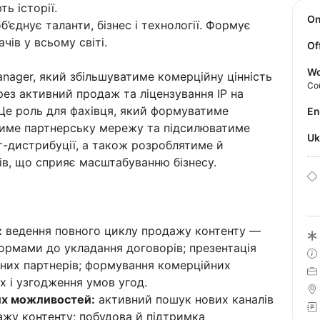
ь історії.
O
’єднує таланти, бізнес і технології. Формує
чів у всьому світі.
Of
Wo
nager, який збільшуватиме комерційну цінність
Co
рез активний продаж та ліцензування IP на
 Це роль для фахівця, який формуватиме
E
тиме партнерську мережу та підсилюватиме
U
нт-дистрибуції, а також розроблятиме й
ів, що сприяє масштабуванню бізнесу.
:
ведення повного циклу продажу контенту —
формами до укладання договорів; презентація
йних партнерів; формування комерційних
х і узгодження умов угод.
их можливостей:
активний пошук нових каналів
жу контенту; побудова й підтримка