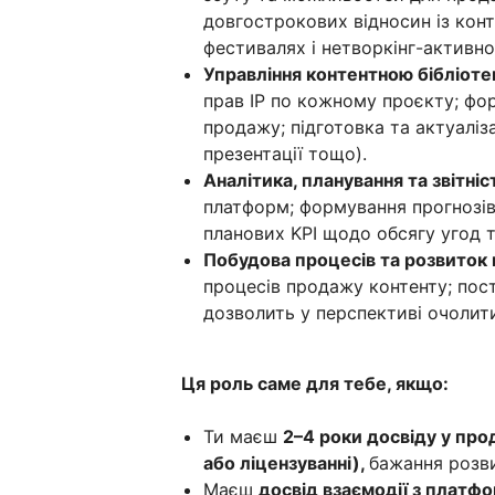
довгострокових відносин із конт
фестивалях і нетворкінг-активно
Управління контентною бібліоте
прав IP по кожному проєкту; фо
продажу; підготовка та актуалізац
презентації тощо).
Аналітика, планування та звітніс
платформ; формування прогнозів 
планових KPI щодо обсягу угод т
Побудова процесів та розвиток 
процесів продажу контенту; пос
дозволить у перспективі очолити
Ця роль саме для тебе, якщо:
Ти маєш
2–4 роки досвіду у про
або ліцензуванні),
бажання розви
Маєш
досвід взаємодії з платф