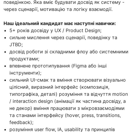
поведінкою. Яка вміє будувати досвід як систему -
через сценарії, мотивацію та логіку взаємодії.
Наш ідеальний кандидат має наступні навички:
5+ років досвіду у UX / Product Design;
сильне мислення через сценарії, поведінку та
JTBD;
досвід роботи зі складними флоу або системними
продуктами;
впевнене прототипування (Figma або інші
інструменти);
сильний UI-смак та вміння створювати візуально
цілісний, виразний інтерфейс (композиція,
типографіка, деталі) розуміння та відчуття motion
/ interaction design (анімації як частина досвіду, а
не декор) вміння працювати з мікровзаємодіями
та станами інтерфейсу (hover, press, transitions,
feedback);
розуміння user flow, IA, usability та принципів