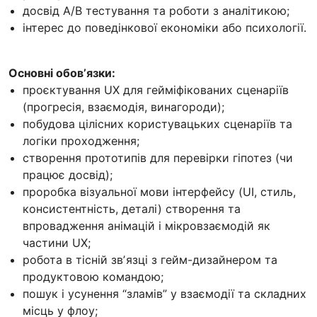
досвід A/B тестування та роботи з аналітикою;
інтерес до поведінкової економіки або психології.
Основні обовʼязки:
проєктування UX для гейміфікованих сценаріїв
(прогресія, взаємодія, винагороди);
побудова цілісних користувацьких сценаріїв та
логіки проходження;
створення прототипів для перевірки гіпотез (чи
працює досвід);
проробка візуальної мови інтерфейсу (UI, стиль,
консистентність, деталі) створення та
впровадження анімацій і мікровзаємодій як
частини UX;
робота в тісній звʼязці з гейм-дизайнером та
продуктовою командою;
пошук і усунення “зламів” у взаємодії та складних
місць у флоу;