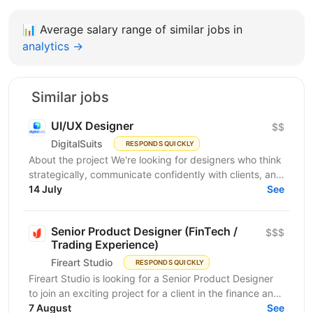
📊
Average salary range of similar jobs in
analytics →
Similar jobs
UI/UX Designer
$$
DigitalSuits
RESPONDS QUICKLY
About the project We're looking for designers who think
strategically, communicate confidently with clients, and
contribute beyond visual execution. This...
14 July
See
Senior Product Designer (FinTech /
$$$
Trading Experience)
Fireart Studio
RESPONDS QUICKLY
Fireart Studio is looking for a Senior Product Designer
to join an exciting project for a client in the finance and
trading space. We are looking for a...
7 August
See