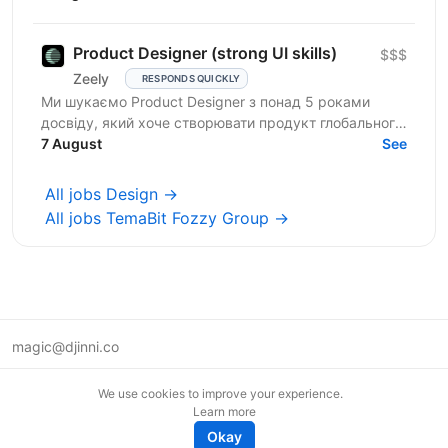
Product Designer (strong UI skills)
$$$
Zeely
RESPONDS QUICKLY
Ми шукаємо Product Designer з понад 5 роками
досвіду, який хоче створювати продукт глобального
масштабу та впливати на його розвиток. Zeely AI —
7 August
See
це...
All jobs Design →
All jobs TemaBit Fozzy Group →
magic@djinni.co
Terms of Use
We use cookies to improve your experience.
Suggest an idea
Learn more
Remote tech jobs in Europe
Okay