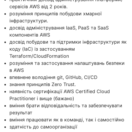
сервісів AWS від 2 років.
розуміння принципів побудови хмарної
інфраструктури.
досвід адміністрування IaaS, PaaS та SaaS
компонентів AWS
досвід побудови та підтримки інфраструктури як
коду (IaC) із застосуванням
Terraform/CloudFormation
розуміння та застосування налаштувань безпеки
в AWS
впевнене володіння git, GitHub, CI/CD
знання принципів Zero Trust.
наявність сертифікації AWS Certified Cloud
Practitioner і вище (бажано)
вміння брати відповідальність та забезпечувати
результат
вміння працювати як в команді, так і самостійно
здатність до самоорганізації