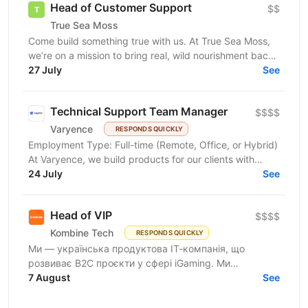
Head of Customer Support
$$
True Sea Moss
Come build something true with us. At True Sea Moss,
we’re on a mission to bring real, wild nourishment back
into people’s lives. Our products are rooted in...
27 July
See
Technical Support Team Manager
$$$$
Varyence
RESPONDS QUICKLY
Employment Type: Full-time (Remote, Office, or Hybrid)
At Varyence, we build products for our clients with
people who care about what they do. No...
24 July
See
Head of VIP
$$$$
Kombine Tech
RESPONDS QUICKLY
Ми — українська продуктова ІТ-компанія, що
розвиває B2C проєкти у сфері iGaming. Ми
об’єднуємо амбітні та ініціативні команди з нашою
7 August
See
внутрішньою...