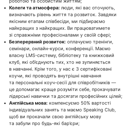
роботою та особистим життям;
Колеги та атмосфера:
люди, які вас оточують,
визначають рівень життя та розвиток. Завдяки
якісним етапам співбесіди, ми підбираємо
найкращих з найкращих. Ви працюватимете
зі справжніми професіоналами у своїй сфері;
Безперервний розвиток:
оплачуємо тренінги,
семінари, онлайн-курси, конференції. Маємо
власну LMS-систему, бібліотеку та книжковий
клуб, які об’єднують тих, хто не зупиняється
в навчанні. Крім того, у нас є 3 сертифіковані
коучи, які проводять внутрішні навчання
та персональні коуч-сесії для співробітників —
це допомагає краще розуміти себе, прокачувати
лідерські навички та досягати професійних цілей;
Англійська мова:
компенсуємо 50% вартості
індивідуальних занять та маємо Speaking Club,
щоб ви прокачали свою англійську мову
та забули про будь-які бар’єри;