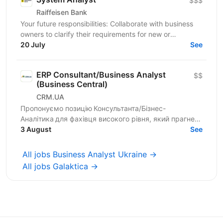
$$$
Raiffeisen Bank
Your future responsibilities: Collaborate with business
owners to clarify their requirements for new or
enhanced business processes/products Identify and...
20 July
See
ERP Consultant/Business Analyst
$$
(Business Central)
CRM.UA
Пропонуємо позицію Консультанта/Бізнес-
Аналітика для фахівця високого рівня, який прагне
створювати унікальні продукти для компаній
3 August
See
України. Шукаємо...
All jobs Business Analyst Ukraine →
All jobs Galaktica →