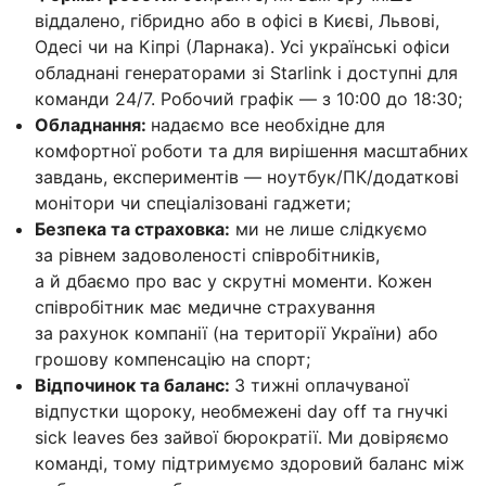
віддалено, гібридно або в офісі в Києві, Львові,
Одесі чи на Кіпрі (Ларнака). Усі українські офіси
обладнані генераторами зі Starlink і доступні для
команди 24/7. Робочий графік — з 10:00 до 18:30;
Обладнання:
надаємо все необхідне для
комфортної роботи та для вирішення масштабних
завдань, експериментів — ноутбук/ПК/додаткові
монітори чи спеціалізовані гаджети;
Безпека та страховка:
ми не лише слідкуємо
за рівнем задоволеності співробітників,
а й дбаємо про вас у скрутні моменти. Кожен
співробітник має медичне страхування
за рахунок компанії (на території України) або
грошову компенсацію на спорт;
Відпочинок та баланс:
3 тижні оплачуваної
відпустки щороку, необмежені day off та гнучкі
sick leaves без зайвої бюрократії. Ми довіряємо
команді, тому підтримуємо здоровий баланс між