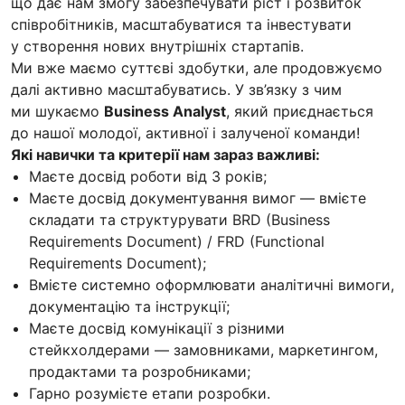
що дає нам змогу забезпечувати ріст і розвиток
співробітників, масштабуватися та інвестувати
у створення нових внутрішніх стартапів.
Ми вже маємо суттєві здобутки, але продовжуємо
далі активно масштабуватись. У зв’язку з чим
ми шукаємо
Business Analyst
, який приєднається
до нашої молодої, активної і залученої команди!
Які навички та критерії нам зараз важливі:
Маєте досвід роботи від 3 років;
Маєте досвід документування вимог — вмієте
складати та структурувати BRD (Business
Requirements Document) / FRD (Functional
Requirements Document);
Вмієте системно оформлювати аналітичні вимоги,
документацію та інструкції;
Маєте досвід комунікації з різними
стейкхолдерами — замовниками, маркетингом,
продактами та розробниками;
Гарно розумієте етапи розробки.