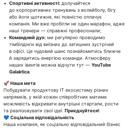
Спортивні активності:
долучайтеся
до корпоративних тренувань з волейболу, бігу
або йоги щотижня, які повністю оплачує
компанія. Ми вже пробігли не один марафон, адже
наші тренери — справжні професіонали;
Командний дух:
ми регулярно проводимо
тімбілдінги від виїзних до затишних зустрічей
в офісі. Це чудовий шанс познайомитись ближче
й зарядитись енергією команди. Атмосферу
наших івентів можна відчути тут —
YouTube
Galaktica
.
🚀 Наша мета
Побудувати продуктову IT екосистему різних
напрямків, у якій кожен співробітник матиме
можливість відкривати внутрішні стартапи, рости
та реалізовувати свої ідеї.
Приєднуйтеся!
💙 Соціальна відповідальність
Наша компанія, як соціально відповідальний бізнес