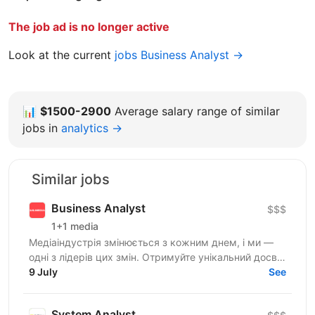
The job ad is no longer active
Look at the current
jobs Business Analyst →
📊
$1500-2900
Average salary range of similar
jobs in
analytics →
Similar jobs
Business Analyst
$$$
1+1 media
Медіаіндустрія змінюється з кожним днем, і ми —
одні з лідерів цих змін. Отримуйте унікальний досвід
роботи в компанії професіоналів, які встановлюють...
9 July
See
System Analyst