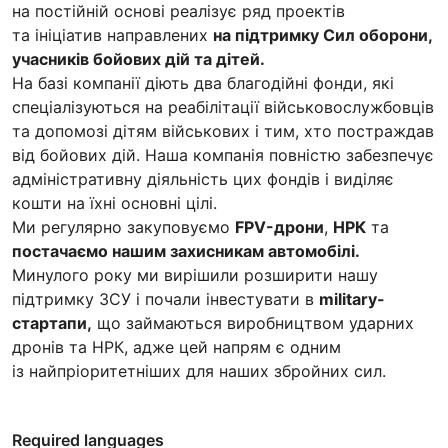
на постійній основі реалізує ряд проектів
та ініціатив направлених
на підтримку Сил оборони,
учасників бойових дій та дітей.
На базі компанії діють два благодійні фонди, які
спеціалізуються на реабілітації військовослужбовців
та допомозі дітям військових і тим, хто постраждав
від бойових дій. Наша компанія повністю забезпечує
адміністративну діяльність цих фондів і виділяє
кошти на їхні основні цілі.
Ми регулярно закуповуємо
FPV-дрони
,
НРК
та
постачаємо нашим захисникам автомобілі.
Минулого року ми вирішили розширити нашу
підтримку ЗСУ і почали інвестувати в
military-
стартапи,
що займаються виробництвом ударних
дронів та НРК, адже цей напрям є одним
із найпріоритетніших для наших збройних сил.
Required languages