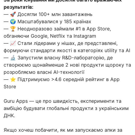
результатів:
— 🚀 Досягли 100+ млн завантажень
— 🌍 Масштабувалися у 185 країнах
— 🏆 Неодноразово займали #1 в App Store,
обганяючи Google, Netflix та Instagram
— 📈 Стали лідерами у нішах, де представлені,
формуючи стандарти якості в категоріях utility та AI
— 🔬 Запустили власну R&D-лабораторію, де
створюємо щонайменше 2 нові продукти щороку та
розробляємо власні AI-технології
— ⭐ Підтримуємо >4.6 середній рейтинг в App
Store
Guru Apps — це про швидкість, експерименти та
амбіцію будувати глобальні продукти з українським
ДНК.
Якщо хочеш побачити, як ми запускаємо апки за