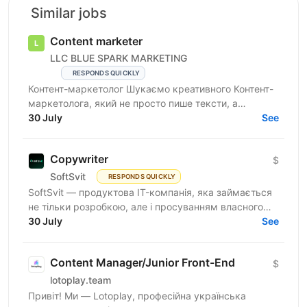
Similar jobs
Content marketer
LLC BLUE SPARK MARKETING
RESPONDS QUICKLY
Контент-маркетолог Шукаємо креативного Контент-
маркетолога, який не просто пише тексти, а
створює контент, що чіпляє, продає та приносить
30 July
See
результат 🔥 🎯 Що...
Copywriter
$
SoftSvit
RESPONDS QUICKLY
SoftSvit — продуктова IT-компанія, яка займається
не тільки розробкою, але і просуванням власного
продукту. Зараз ми шукаємо у свою команду...
30 July
See
Content Manager/Junior Front-End
$
lotoplay.team
Привіт! Ми — Lotoplay, професійна українська