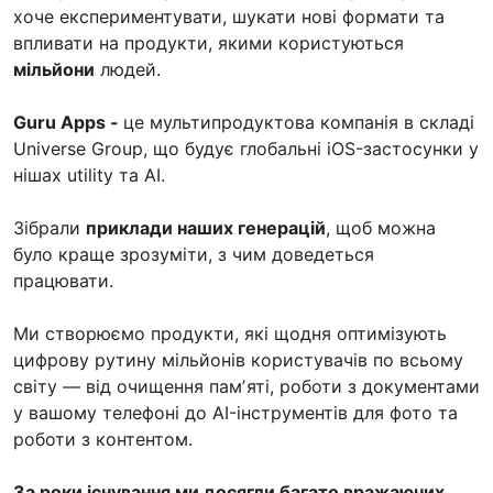
хоче експериментувати, шукати нові формати та
впливати на продукти, якими користуються
мільйони
людей.
Guru Apps -
це мультипродуктова компанія в складі
Universe Group, що будує глобальні iOS-застосунки у
нішах utility та AI.
Зібрали
приклади наших генерацій
, щоб можна
було краще зрозуміти, з чим доведеться
працювати.
Ми створюємо продукти, які щодня оптимізують
цифрову рутину мільйонів користувачів по всьому
світу — від очищення памʼяті, роботи з документами
у вашому телефоні до AI-інструментів для фото та
роботи з контентом.
За роки існування ми досягли багато вражаючих