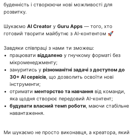
буденність і створюючи нові можливості для
розвитку.
Шукаємо
AI Creator
у
Guru Apps
— того, хто
готовий творити майбутнє з АІ-контентом 🚀
Завдяки співпраці з нами ти зможеш:
працювати
віддалено
у гнучкому форматі без
мікроменеджменту;
зануритись у
різноманітні задачі з доступом до
30+ AI сервісів
, що дозволить освоїти нові
інструменти;
отримати
менторство та навчання
від команди,
яка щодня створює передовий AI-контент;
будувати власний темп роботи
, маючи стабільне
навантаження.
Ми шукаємо не просто виконавця, а креатора, який