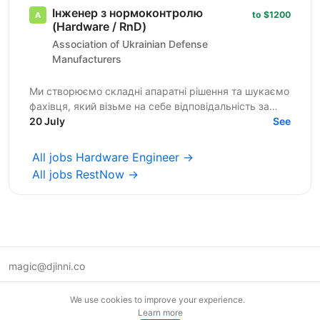
Інженер з нормоконтролю
to $1200
(Hardware / RnD)
Association of Ukrainian Defense
Manufacturers
Ми створюємо складні апаратні рішення та шукаємо
фахівця, який візьме на себе відповідальність за
культуру інженерної документації в нашій команді.
20 July
See
Якщо для...
All jobs Hardware Engineer →
All jobs RestNow →
magic@djinni.co
Terms of Use
We use cookies to improve your experience.
Suggest an idea
Learn more