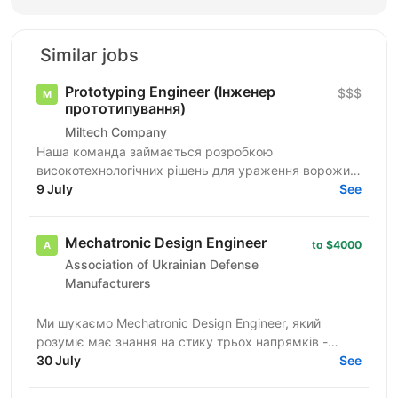
Similar jobs
Prototyping Engineer (Інженер
$$$
прототипування)
Miltech Company
Наша команда займається розробкою
високотехнологічних рішень для ураження ворожих
цілей. Ми створюємо повноцінні продукти - від ідеї
9 July
See
до серійного...
Mechatronic Design Engineer
to $4000
Association of Ukrainian Defense
Manufacturers
Ми шукаємо Mechatronic Design Engineer, який
розуміє має знання на стику трьох напрямків -
електрики, електроніки та механіки, та може
30 July
See
застосовувати їх в...