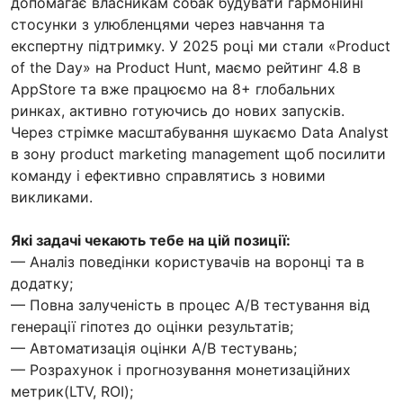
допомагає власникам собак будувати гармонійні
стосунки з улюбленцями через навчання та
експертну підтримку. У 2025 році ми стали «Product
of the Day» на Product Hunt, маємо рейтинг 4.8 в
AppStore та вже працюємо на 8+ глобальних
ринках, активно готуючись до нових запусків.
Через стрімке масштабування шукаємо Data Analyst
в зону product marketing management щоб посилити
команду і ефективно справлятись з новими
викликами.
Які задачі чекають тебе на цій позиції:
— Аналіз поведінки користувачів на воронці та в
додатку;
— Повна залученість в процес А/B тестування від
генерації гіпотез до оцінки результатів;
— Автоматизація оцінки A/B тестувань;
— Розрахунок і прогнозування монетизаційних
метрик(LTV, ROI);