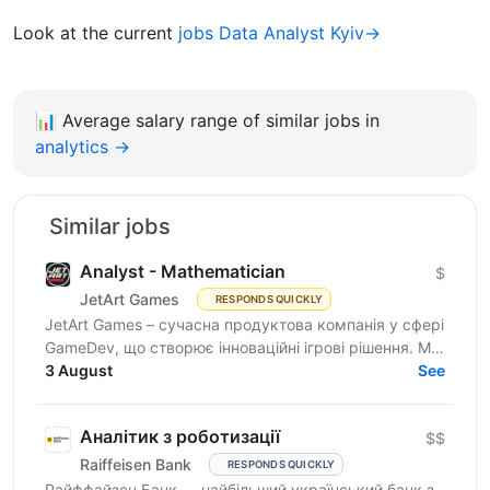
Look at the current
jobs Data Analyst Kyiv→
📊
Average salary range of similar jobs in
analytics →
Similar jobs
Analyst - Mathematician
$
JetArt Games
RESPONDS QUICKLY
JetArt Games – сучасна продуктова компанія у сфері
GameDev, що створює інноваційні ігрові рішення. Ми
розробляємо високопродуктивні ігрові системи з...
3 August
See
Аналітик з роботизації
$$
Raiffeisen Bank
RESPONDS QUICKLY
Райффайзен Банк — найбільший український банк з