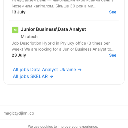
іноземним капіталом. Більше 30 років ми
створюємо та вибудовуємо банківську систему
13 July
See
нашої держави. У Райфі...
Junior Business\Data Analyst
Miratech
Job Description Hybrid in Pryluky office (3 times per
week) We are looking for a Junior Business Analyst to
support the client team in identifying business...
23 July
See
All jobs Data Analyst Ukraine →
All jobs SKELAR →
magic@djinni.co
Terms of Use
We use cookies to improve your experience.