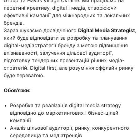
Group та Havas Village Ukraine. Ми працюємо на
перетині креативу, digital і медіа, створюючи
ефективні кампанії для міжнародних та локальних
брендів.
Зараз шукаємо досвідченого
Digital Media Strategist
,
який буде відповідати за розробку та планування
digital-медіастратегії бренду з метою підвищення
впізнаваності, залучення цільової аудиторії,
підготовку тендерних презентацій річних медіа-
стратегій. Digital first, але розуміння оффлайн ринку
буде перевагою.
Обов’язки:
Розробка та реалізація digital media strategy
відповідно до маркетингових і бізнес-цілей
компанії
Аналіз цільової аудиторії, ринку, конкурентного
середовища та медіатрендів