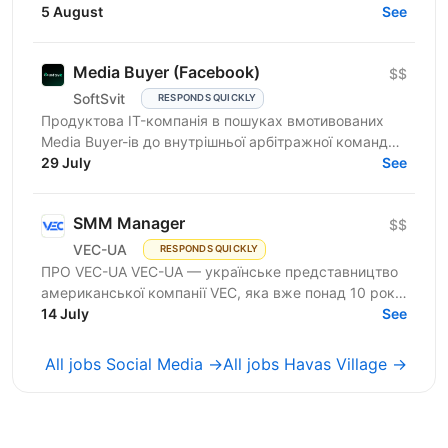
трансформує будівельну галузь за допомогою BIM
5 August
See
та VDC...
Media Buyer (Facebook)
$$
SoftSvit
RESPONDS QUICKLY
Продуктова IT-компанія в пошуках вмотивованих
Media Buyer-ів до внутрішньої арбітражної команди.
Розглядаємо спеціалістів із досвідом самостійних
29 July
See
запусків...
SMM Manager
$$
VEC-UA
RESPONDS QUICKLY
ПРО VEC-UA VEC-UA — українське представництво
американської компанії VEC, яка вже понад 10 років
трансформує будівельну галузь за допомогою BIM
14 July
See
та VDC...
All jobs Social Media →
All jobs Havas Village →