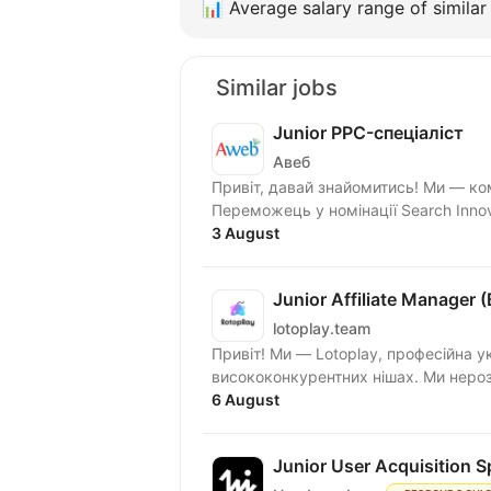
📊
Average salary range of similar 
Similar jobs
Junior PPC-спеціаліст
Авеб
Привіт, давай знайомитись! Ми — компанія Авеб, сертифікований партнер Google та
Переможець у номінації Search Innova
3 August
Junior Affiliate Manager 
lotoplay.team
Привіт! Ми — Lotoplay, професійна 
висококонкурентних нішах. Ми нерозри
6 August
Junior User Acquisition Spe