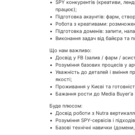
SPY конкурентів (креативи, ленд
працює);
Підготовка акаунтів: фарм, створ
Робота з креативами: розмноження
Підготовка доменів: запити, нала
Виконання задач від байєра та п
Що нам важливо:
Досвід у FB (залив / фарм / асист
Розуміння базових процесів у ар
Уважність до деталей і вміння 
якості;
Проживання у Києві та готовніс
Бажання рости до Media Buyer’а і
Буде плюсом:
Досвід роботи з Nutra вертикалл
Розуміння SPY-сервісів і підходів
Базові технічні навички (домени,