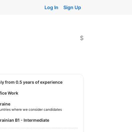
Log In
Sign Up
$
nly from 0.5 years of experience
fice Work
raine
untries where we consider candidates
krainian B1 - Intermediate