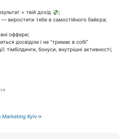
зультат = твій дохід 💸;
ь — виростити тебе в самостійного байєра;
вні оффери;
иться досвідом і не “тримає в собі”
: тімбілдинги, бонуси, внутрішні активності;
nva
e Marketing Kyiv→