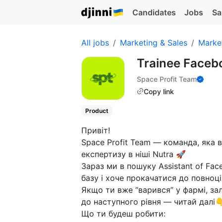
Candidates
Jobs
Sa
All jobs
Marketing & Sales
Marke
Trainee Faceb
Space Profit Team
Copy link
Product
Привіт!
Space Profit Team — команда, яка в
експертизу в ніші Nutra 🚀
Зараз ми в пошуку Assistant of Fa
базу і хоче прокачатися до повноці
Якщо ти вже “варився” у фармі, за
до наступного рівня — читай далі
Що ти будеш робити: