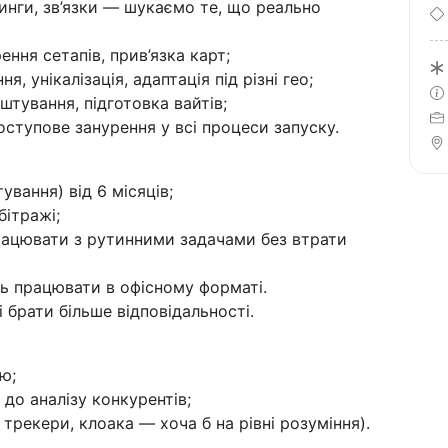
инги, зв’язки — шукаємо те, що реально
ення сетапів, прив’язка карт;
, унікалізація, адаптація під різні гео;
штування, підготовка вайтів;
оступове занурення у всі процеси запуску.
ування) від 6 місяців;
бітражі;
працювати з рутинними задачами без втрати
ть працювати в офісному форматі.
 брати більше відповідальності.
ю;
 до аналізу конкурентів;
 трекери, клоака — хоча б на рівні розуміння).