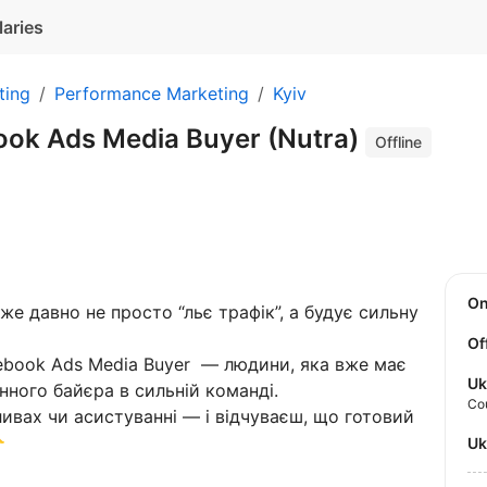
laries
ting
Performance Marketing
Kyiv
ook Ads Media Buyer (Nutra)
Offline
O
же давно не просто “льє трафік”, а будує сильну
Of
cebook Ads Media Buyer — людини, яка вже має
Uk
нного байєра в сильній команді.
Co
ливах чи асистуванні — і відчуваєш, що готовий

U