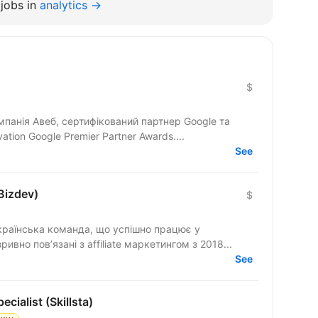
jobs in
analytics →
$
tion Google Premier Partner Awards....
See
(Bizdev)
$
українська команда, що успішно працює у
вно пов’язані з affiliate маркетингом з 2018...
See
cialist (Skillsta)