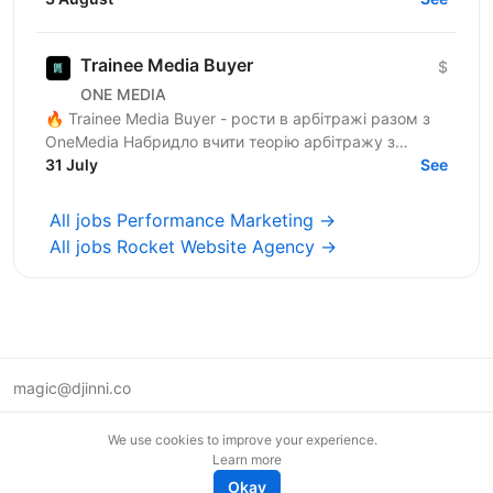
арбітражі...
Trainee Media Buyer
$
ONE MEDIA
🔥 Trainee Media Buyer - рости в арбітражі разом з
OneMedia Набридло вчити теорію арбітражу з
ютубу? Хочеш вчитися на реальних бюджетах,
31 July
See
реальних кампаніях...
All jobs Performance Marketing →
All jobs Rocket Website Agency →
magic@djinni.co
Terms of Use
We use cookies to improve your experience.
Suggest an idea
Learn more
Remote tech jobs in Europe
Okay