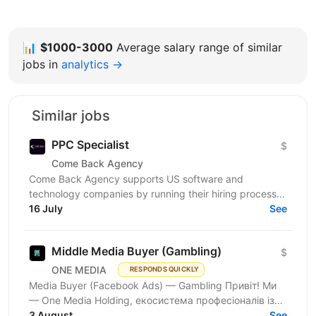
📊
$1000-3000
Average salary range of similar
jobs in
analytics →
Similar jobs
PPC Specialist
$
Come Back Agency
Come Back Agency supports US software and
technology companies by running their hiring process.
We work with delivery and leadership teams to define
16 July
See
roles,...
Middle Media Buyer (Gambling)
$
ONE MEDIA
RESPONDS QUICKLY
Media Buyer (Facebook Ads) — Gambling Привіт! Ми
— One Media Holding, екосистема професіоналів із
глибокою експертизою в digital-маркетингу та
3 August
See