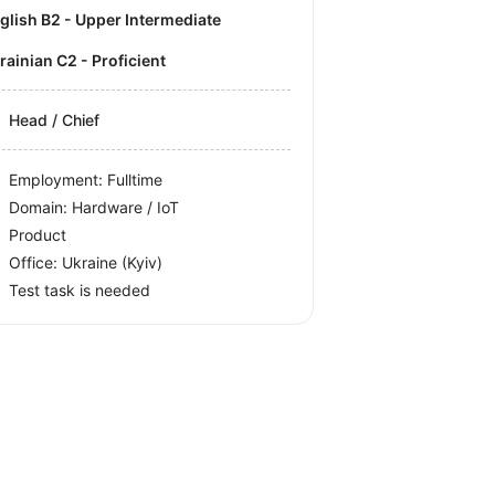
nglish B2 - Upper Intermediate
krainian C2 - Proficient
Head / Chief
Employment: Fulltime
Domain: Hardware / IoT
Product
Office:
Ukraine
(Kyiv)
Test task is needed