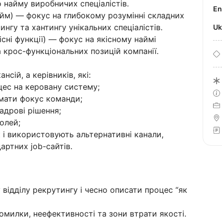
 найму виробничих спеціалістів.
E
айм) — фокус на глибокому розумінні складних
нгу та хантингу унікальних спеціалістів.
U
існі функції) — фокус на якісному наймі
а крос-функціональних позицій компанії.
сій, а керівників, які:
цес на керовану систему;
имати фокус команди;
адрові рішення;
олей;
і використовують альтернативні канали,
артних job-сайтів.
відділу рекрутингу і чесно описати процес “як
помилки, неефективності та зони втрати якості.