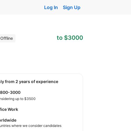
Log In
Sign Up
to $3000
Offline
nly from 2 years of experience
2800-3000
nsidering up to $3500
fice Work
rldwide
untries where we consider candidates