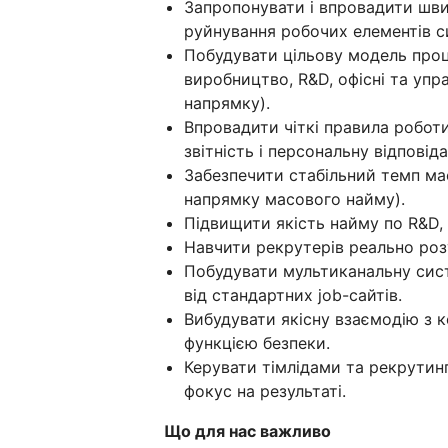
Запропонувати і впровадити швид
руйнування робочих елементів с
Побудувати цільову модель проц
виробництво, R&D, офісні та упра
напрямку).
Впровадити чіткі правила робот
звітність і персональну відповіда
Забезпечити стабільний темп ма
напрямку масового найму).
Підвищити якість найму по R&D, 
Навчити рекрутерів реально роз
Побудувати мультиканальну сист
від стандартних job-сайтів.
Вибудувати якісну взаємодію з к
функцією безпеки.
Керувати тімлідами та рекрути
фокус на результаті.
Що для нас важливо