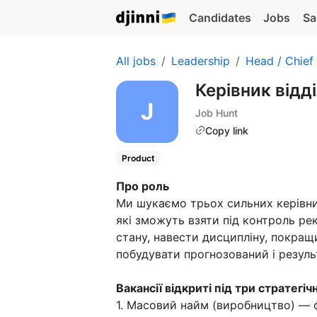
Candidates
Jobs
Sa
All jobs
Leadership
Head / Chief
Керівник відд
Job Hunt
Copy link
Product
Про роль
Ми шукаємо трьох сильних керівник
які зможуть взяти під контроль ре
стану, навести дисципліну, покращ
побудувати прогнозований і резул
Вакансії відкриті під три стратегіч
1. Масовий найм (виробництво) — 