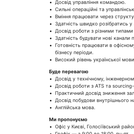
Досвід управління командою.
Сильні операційні та управлінськ
Вміння працювати через структур
Здатність швидко розібратись у 
Досвід роботи з різними типами 
Здатність будувати нові канали 
Готовність працювати в офісном
бізнесу періоди.
Високий рівень української мови
Буде перевагою
Досвід у технічному, інженерно
Досвід роботи з ATS та sourcing
Практичний досвід зниження зале
Досвід побудови внутрішнього н
Англійська мова.
Ми пропонуємо
Офіс у Києві, Голосіївський райо
Графік — з 9:00 до 18:00, пн-пт.