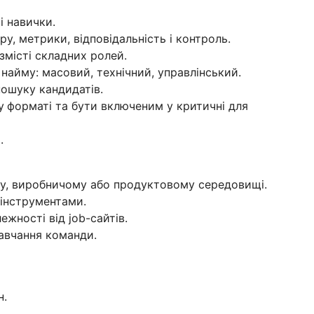
і навички.
у, метрики, відповідальність і контроль.
змісті складних ролей.
найму: масовий, технічний, управлінський.
пошуку кандидатів.
у
форматі та бути включеним у критичні для
.
му, виробничому або продуктовому середовищі.
-інструментами.
жності від job-сайтів.
авчання команди.
н.