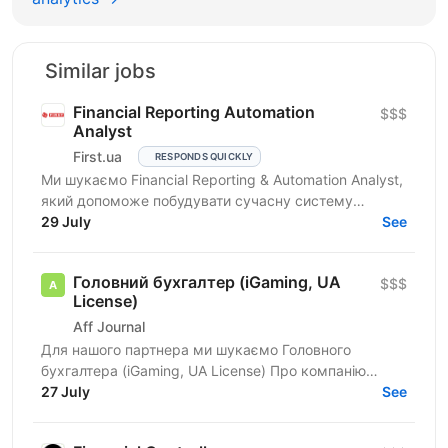
Similar jobs
Financial Reporting Automation
$$$
Analyst
First.ua
RESPONDS QUICKLY
Ми шукаємо Financial Reporting & Automation Analyst,
який допоможе побудувати сучасну систему
управлінської фінансової звітності, автоматизувати
29 July
See
процеси та...
Головний бухгалтер (iGaming, UA
$$$
License)
Aff Journal
Для нашого партнера ми шукаємо Головного
бухгалтера (iGaming, UA License) Про компанію
BETVAM — новий український iGaming-проєкт, який
27 July
See
знаходиться на...