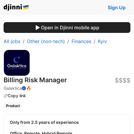
Sign Up
Open in Djinni mobile app
All jobs
Other (non-tech)
Finances
Kyiv
Billing Rіsk Manager
$$$$
Galaktica
🔥
Copy link
Product
Only from 2.5 years of experience
Office, Remote, Hybrid Remote