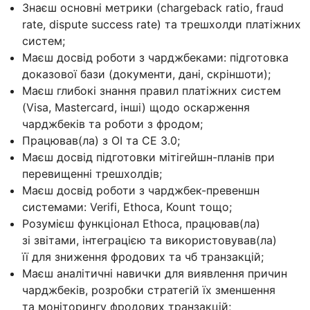
Знаєш основні метрики (chargeback ratio, fraud
rate, dispute success rate) та трешхолди платіжних
систем;
Маєш досвід роботи з чарджбеками: підготовка
доказової бази (документи, дані, скріншоти);
Маєш глибокі знання правил платіжних систем
(Visa, Mastercard, інші) щодо оскарження
чарджбеків та роботи з фродом;
Працював(ла) з OI та CE 3.0;
Маєш досвід підготовки мітігейшн-планів при
перевищенні трешхолдів;
Маєш досвід роботи з чарджбек-превеншн
системами: Verifi, Ethoca, Kount тощо;
Розумієш функціонал Ethoca, працював(ла)
зі звітами, інтеграцією та використовував(ла)
її для зниження фродових та чб транзакцій;
Маєш аналітичні навички для виявлення причин
чарджбеків, розробки стратегій їх зменшення
та моніторингу фродових транзакцій;