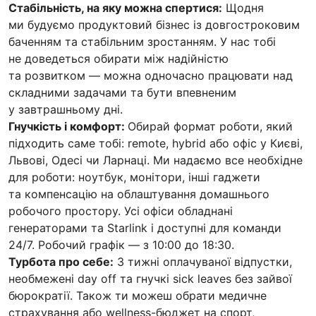
Стабільність, на яку можна спертися:
Щодня
ми будуємо продуктовий бізнес із довгостроковим
баченням та стабільним зростанням. У нас тобі
не доведеться обирати між надійністю
та розвитком — можна одночасно працювати над
складними задачами та бути впевненим
у завтрашньому дні.
Гнучкість і комфорт:
Обирай формат роботи, який
підходить саме тобі: remote, hybrid або офіс у Києві,
Львові, Одесі чи Ларнаці. Ми надаємо все необхідне
для роботи: ноутбук, монітори, інші гаджети
та компенсацію на облаштування домашнього
робочого простору. Усі офіси обладнані
генераторами та Starlink і доступні для команди
24/7. Робочий графік — з 10:00 до 18:30.
Турбота про себе:
3 тижні оплачуваної відпустки,
необмежені day off та гнучкі sick leaves без зайвої
бюрократії. Також ти можеш обрати медичне
страхування або wellness-бюджет на спорт,