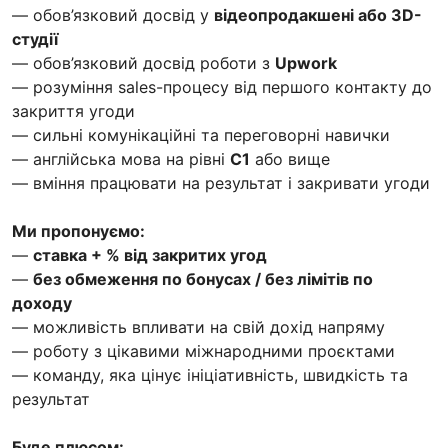
— обов’язковий досвід у
відеопродакшені або 3D-
студії
— обов’язковий досвід роботи з
Upwork
— розуміння sales-процесу від першого контакту до
закриття угоди
— сильні комунікаційні та переговорні навички
— англійська мова на рівні
C1
або вище
— вміння працювати на результат і закривати угоди
Ми пропонуємо:
—
ставка + % від закритих угод
—
без обмеження по бонусах / без лімітів по
доходу
— можливість впливати на свій дохід напряму
— роботу з цікавими міжнародними проєктами
— команду, яка цінує ініціативність, швидкість та
результат
Буде плюсом: