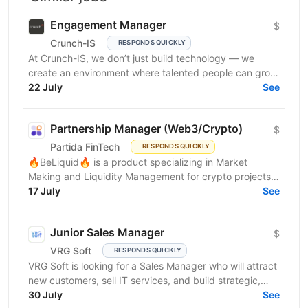
Engagement Manager
$
Crunch-IS
RESPONDS QUICKLY
At Crunch-IS, we don’t just build technology — we
create an environment where talented people can grow,
develop innovative solutions, and truly feel their...
22 July
See
Partnership Manager (Web3/Crypto)
$
Partida FinTech
RESPONDS QUICKLY
🔥BeLiquid🔥 is a product specializing in Market
Making and Liquidity Management for crypto projects.
We help projects build sustainable liquidity, maintain...
17 July
See
Junior Sales Manager
$
VRG Soft
RESPONDS QUICKLY
VRG Soft is looking for a Sales Manager who will attract
new customers, sell IT services, and build strategic,
long-term...
30 July
See