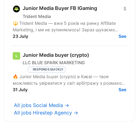
Junior Media Buyer FB IGaming
$
Trident Media
🔱 Trident Media — вже 5 років на ринку Affiliate
Marketing, і ми не зупиняємось! Зараз шукаємо
Assistant Media Buyer-а (Facebook) у нашу команду.
23 July
See
Це...
Junior Media buyer (crypto)
LLC BLUE SPARK MARKETING
RESPONDS QUICKLY
🔥 Junior Media buyer (crypto) в Києві — твоя
можливість увірватися у світ арбітражу з розмахом!
🔥 Що в нас є? 📍 Офіс у Києві — стильний і
31 July
See
максимально ...
All jobs Social Media →
All jobs Hirestep Agency →