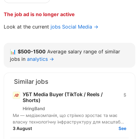
The job ad is no longer active
Look at the current
jobs Social Media →
📊
$500-1500
Average salary range of similar
jobs in
analytics →
Similar jobs
УБТ Media Buyer (TikTok / Reels /
$
Shorts)
HiringBand
Ми — медіакомпанія, що стрімко зростає та має
власну технологічну інфраструктуру для масштабної
роботи із соціальними мережами. Щомісяця ми
3 August
See
збільшуємо...