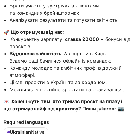
Брати участь у зустрічах з клієнтами
та командних брейнштормах
Аналізувати результати та готувати звітність
🚀 Що отримуєш від нас:
Конкурентну зарплату:
ставка 20 000
+ бонуси від
проєктів.
Віддалена зайнятість
. А якщо ти в Києві —
будемо раді бачитися офлайн із командою
Команду молодих та амбітних профі в дружній
атмосфері.
Цікаві проєкти в Україні та за кордоном.
Можливість постійно зростати та розвиватися.
💌
Хочеш бути тим, хто тримає проєкт на плаву і
ще отримує кайф від креативу? Пиши juliarecr
📷
Required languages
Ukrainian
Native