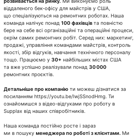
розвивається на ринку.
Ми виконуємо роль
віддаленого бек-офісу для майстрів у США,
що спеціалізуються на ремонтних роботах. Наша
команда налічує понад
100 фахівців
та повністю
бере на себе всі організаційні та операційні процеси,
окрім самих ремонтних робіт. Серед них: маркетинг,
продажі, управління командами майстрів, контроль
якості, збір відгуків, навчання технічного персоналу
тощо. Працюємо у
30+
найбільших містах США
та вже успішно реалізували понад
30 000
ремонтних проєктів.
Детальніше про компанію
ти можеш дізнатися за
посиланням https://youtu.be/lwjSSnodHmg. Ти
ознайомишся з відео-відгуками про роботу в
Supplax від наших співробітників.
Наша команда постійно росте і зараз
ми в пошуку
менеджера по роботі з клієнтами.
Ми