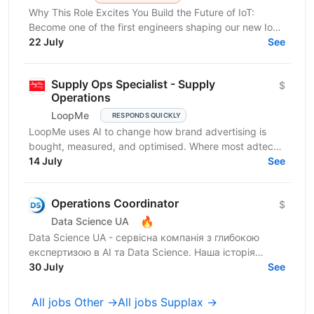
Why This Role Excites You Build the Future of IoT:
Become one of the first engineers shaping our new IoT
direction and work on innovative connected device...
22 July
See
Supply Ops Specialist - Supply
$
Operations
LoopMe
RESPONDS QUICKLY
LoopMe uses AI to change how brand advertising is
bought, measured, and optimised. Where most adtech
platforms optimise for impressions or clicks, we...
14 July
See
Operations Coordinator
$
🔥
Data Science UA
Data Science UA - сервісна компанія з глибокою
експертизою в AI та Data Science. Наша історія
почалася в 2016 році з першої конференції Data
30 July
See
Science UA у...
All jobs Other →
All jobs Supplax →