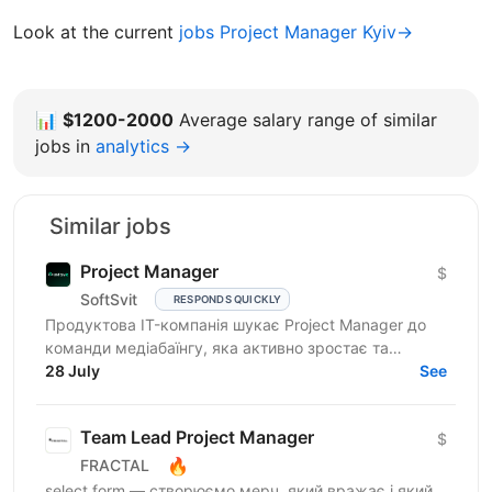
Look at the current
jobs Project Manager Kyiv→
📊
$1200-2000
Average salary range of similar
jobs in
analytics →
Similar jobs
Project Manager
$
SoftSvit
RESPONDS QUICKLY
Продуктова IT-компанія шукає Project Manager до
команди медіабаїнгу, яка активно зростає та
масштабує рекламні проєкти на різних ринках.
28 July
See
Якщо Ви структурний...
Team Lead Project Manager
$
🔥
FRACTAL
select form — створюємо мерч, який вражає і який