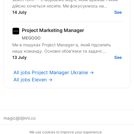
дійсно хочеться носити. Ми фокусуємось на
креативному підході до дизайну брендування та
14 July
See
якості кожного...
Project Marketing Manager
MEGOGO
Ми в пошуках Project Manager-а, який підсилить
нашу команду. Основні обов'язки та задачі:
Менеджмент беклогу задач верстальника та
13 July
See
дизайнера, їх...
All jobs Project Manager Ukraine →
All jobs Eleven →
magic@djinni.co
Terms of Use
We use cookies to improve your experience.