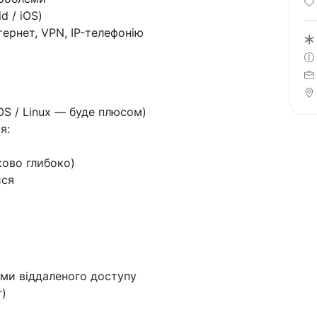
d / iOS)
ернет, VPN, IP-телефонію
S / Linux — буде плюсом)
я:
ково глибоко)
ися
ми віддаленого доступу
r)