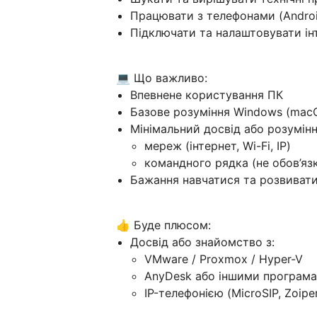
Працювати з телефонами (Androi
Підключати та налаштовувати інт
💻 Що важливо:
Впевнене користування ПК
Базове розуміння Windows (macO
Мінімальний досвід або розумінн
мереж (інтернет, Wi-Fi, IP)
командного рядка (не обов’яз
Бажання навчатися та розвиват
👍 Буде плюсом:
Досвід або знайомство з:
VMware / Proxmox / Hyper-V
AnyDesk або іншими програма
IP-телефонією (MicroSIP, Zoipe