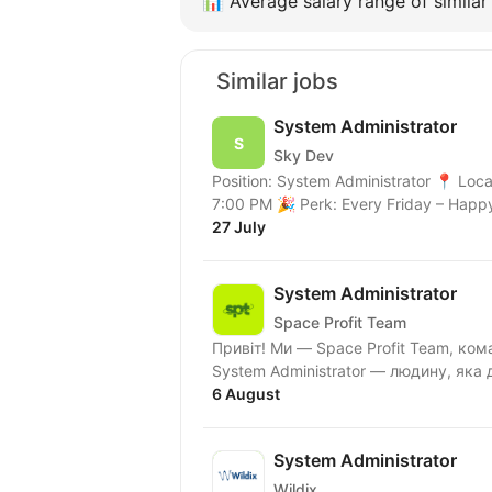
📊
Average salary range of similar 
Similar jobs
System Administrator
Sky Dev
Position: System Administrator 📍 Loc
7:00 PM 🎉 Perk: Every Friday – Happy 
27 July
System Administrator
Space Profit Team
Привіт! Ми — Space Profit Team, команда, яка активно росте, тому шукаємо Office
System Administrator — людину, яка 
6 August
System Administrator
Wildix