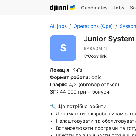
Candidates
Jobs
Sa
All jobs
Operations (Ops)
Sysad
Junior System
SYSADMIN
Copy link
Локація:
Київ
Формат роботи:
офіс
Графік:
4/2 (обговорюється)
ЗП:
44 000 грн + бонуси
🔧 Що потрібно робити:
Допомагати співробітникам з те
Налаштовувати та обслуговуват
Встановлювати програми та готу
Шукати та вирішувати технічні 