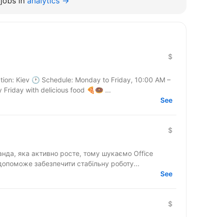
jobs in
analytics →
$
ation: Kiev 🕐 Schedule: Monday to Friday, 10:00 AM –
Friday with delicious food 🍕🍩 ...
See
$
допоможе забезпечити стабільну роботу...
See
$