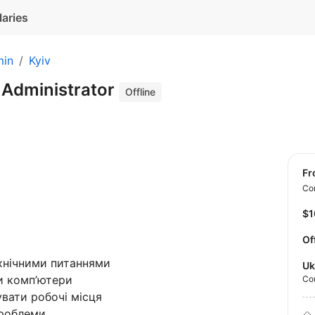
laries
min
Kyiv
 Administrator
Offline
f
Con
$
Of
хнічними питаннями
Uk
и комп’ютери
Co
вати робочі місця
проблеми