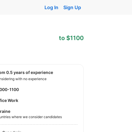
Log In
Sign Up
to $1100
rom 0.5 years of experience
sidering with no experience
1000-1100
fice Work
raine
untries where we consider candidates