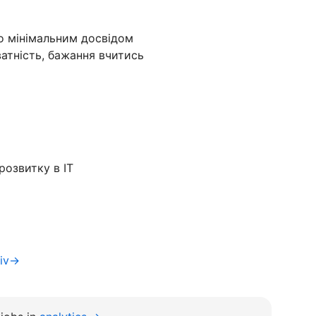
о мінімальним досвідом
ватність, бажання вчитись
розвитку в IT
yiv→