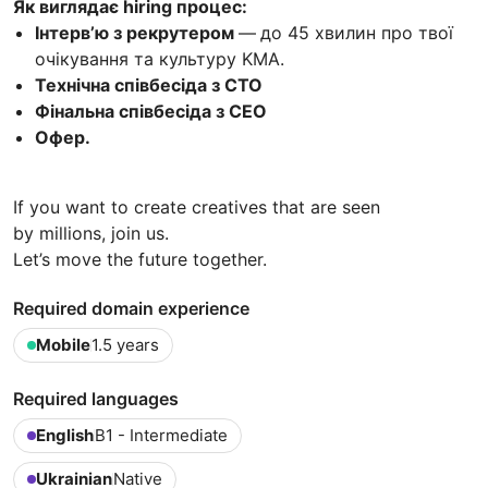
Як виглядає hiring процес:
Інтерв’ю з рекрутером
—
до 45 хвилин про твої
очікування та культуру KMA.
Технічна співбесіда з CTO
Фінальна співбесіда з CEO
Офер.
If you want to create creatives that are seen
by millions, join us.
Let’s move the future together.
Required domain experience
Mobile
1.5 years
Required languages
English
B1 - Intermediate
Ukrainian
Native