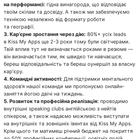
на перформансі:
гідна винагорода, що відповідає
твоїм скілам та досвіду. А також ми забезпечуємо
технікою незалежно від формату роботи
та географії.
3. Кар’єрне зростання через дію:
80%+ усіх leads
в Kiss My Apps ще 2-3 роки тому були світчерами.
Твій вплив тут не визначається роками в резюме —
він визначається тим, як швидко ти навчаєшся,
береш відповідальність та береш оунершіп за власну
карʼєру.
4. Командні активності:
Для підтримки ментального
здоров’я нашої команди ми пропонуємо онлайн-
заняття йогою двічі на тиждень.
5. Розвиток та професійна реалізація:
проводимо
внутрішні speaking clubs англійською з нейтів
спікером, а також надаємо можливість виступати
на внутрішніх та зовнішніх івентах від Kiss My Apps.
Крім цього ти матимеш річний бюджет на покриття
до 50% професійних конференції, освітніх подій