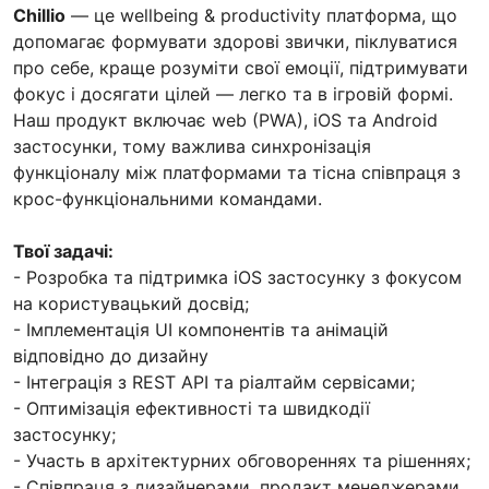
Chillio
— це wellbeing & productivity платформа, що
допомагає формувати здорові звички, піклуватися
про себе, краще розуміти свої емоції, підтримувати
фокус і досягати цілей — легко та в ігровій формі.
Наш продукт включає web (PWA), iOS та Android
застосунки, тому важлива синхронізація
функціоналу між платформами та тісна співпраця з
крос-функціональними командами.
Твої задачі:
- Розробка та підтримка iOS застосунку з фокусом
на користувацький досвід;
- Імплементація UI компонентів та анімацій
відповідно до дизайну
- Інтеграція з REST API та ріалтайм сервісами;
- Оптимізація ефективності та швидкодії
застосунку;
- Участь в архітектурних обговореннях та рішеннях;
- Співпраця з дизайнерами, продакт менеджерами