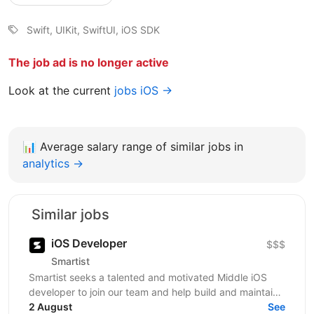
Swift, UIKit, SwiftUI, iOS SDK
The job ad is no longer active
Look at the current
jobs iOS →
📊
Average salary range of similar jobs in
analytics →
Similar jobs
iOS Developer
$$$
Smartist
Smartist seeks a talented and motivated Middle iOS
developer to join our team and help build and maintain
our mobile app. As a Middle iOS developer at...
2 August
See