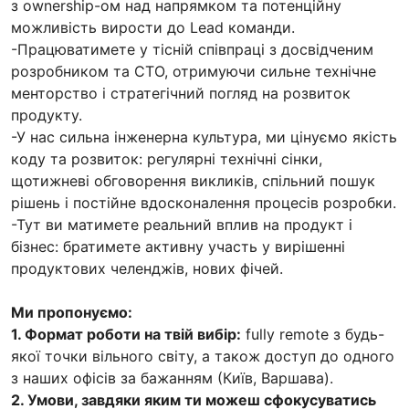
з ownership-ом над напрямком та потенційну
можливість вирости до Lead команди.
-Працюватимете у тісній співпраці з досвідченим
розробником та СТО, отримуючи сильне технічне
менторство і стратегічний погляд на розвиток
продукту.
-У нас сильна інженерна культура, ми цінуємо якість
коду та розвиток: регулярні технічні сінки,
щотижневі обговорення викликів, спільний пошук
рішень і постійне вдосконалення процесів розробки.
-Тут ви матимете реальний вплив на продукт і
бізнес: братимете активну участь у вирішенні
продуктових челенджів, нових фічей.
Ми пропонуємо:
1. Формат роботи на твій вибір:
fully remote з будь-
якої точки вільного світу, а також доступ до одного
з наших офісів за бажанням (Київ, Варшава).
2. Умови, завдяки яким ти можеш сфокусуватись