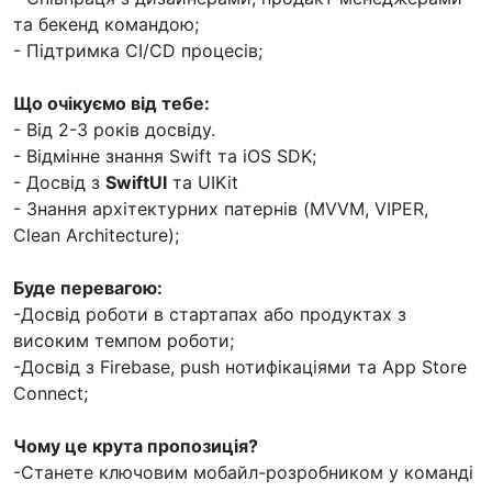
та бекенд командою;
- Підтримка CI/CD процесів;
Що очікуємо від тебе:
- Від 2-3 років досвіду.
- Відмінне знання Swift та iOS SDK;
- Досвід з
SwiftUI
та UIKit
- Знання архітектурних патернів (MVVM, VIPER,
Clean Architecture);
Буде перевагою:
-Досвід роботи в стартапах або продуктах з
високим темпом роботи;
-Досвід з Firebase, push нотифікаціями та App Store
Connect;
Чому це крута пропозиція?
-Станете ключовим мобайл-розробником у команді