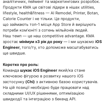
аналітичних, пеймент та маркетингових розробок.
Продукти KMA це світові лідери в нішах utilities,
lifestyle, health&fitness — AI Remodel, Printer, Botan,
Calorie Counter і не тільки. Це продукти,
що займають топ-1 місця App Store й вирішують
потреби комʼюніті з сотень мільйонів людей.
Наш темп — це наш competitive advantage. KMA
зростає
мінімум х3 рік до року
— і ми шукаємо
iOS
Engineer,
того/ту, хто допоможе масштабуватись
ще швидше.
Коротко про роль:
Команда
шукає iOS Engineer
який/ка стане
ключовою фігурою в розвитку нашого iOS
застосунку
(Chi)
з активною базою користувачів.
На цій позиції необхідно буде працювати над
складними UI/UX рішеннями, оптимізацією
швидкодії та інтеграцією з бекенд API.