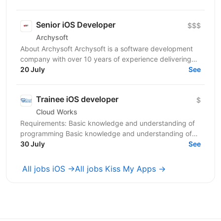
Senior iOS Developer
$$$
Archysoft
About Archysoft Archysoft is a software development
company with over 10 years of experience delivering
solutions to clients across the United States and...
20 July
See
Trainee iOS developer
$
Cloud Works
Requirements: Basic knowledge and understanding of
programming Basic knowledge and understanding of
OOP Basic knowledge of Swift Basic knowledge of...
30 July
See
All jobs iOS →
All jobs Kiss My Apps →