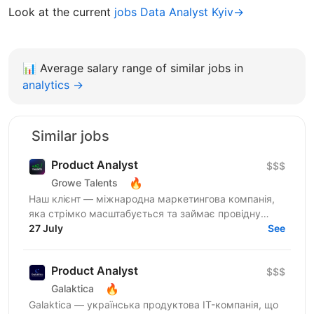
Look at the current
jobs Data Analyst Kyiv→
📊
Average salary range of similar jobs in
analytics →
Similar jobs
Product Analyst
$$$
🔥
Growe Talents
Наш клієнт — міжнародна маркетингова компанія,
яка стрімко масштабується та займає провідну
позицію в індустрії iGaming, з особливою увагою до
27 July
See
ринку...
Product Analyst
$$$
🔥
Galaktica
Galaktica — українська продуктова IT-компанія, що