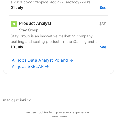
з 2019 року створює мобільні застосунки та
вебпродукти для ринків Tier-1. У команді 350+
21 July
See
фахівців з...
Product Analyst
$$$
Stay Group
Stay Group is an innovative marketing company
building and scaling products in the iGaming and
entertainment industry. We are looking for a Product
10 July
See
Analyst...
All jobs Data Analyst Poland →
All jobs SKELAR →
magic@djinni.co
Terms of Use
We use cookies to improve your experience.
Suggest an idea
Learn more