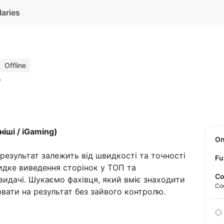
laries
Offline
ніші / iGaming)
O
 результат залежить від швидкості та точності
Fu
дке виведення сторінок у ТОП та
Co
видачі. Шукаємо фахівця, який вміє знаходити
Co
вати на результат без зайвого контролю.