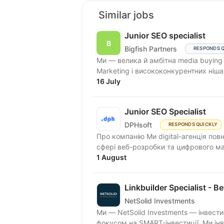
Similar jobs
Junior SEO specialist
Bigfish Partners
RESPONDS 
Ми — велика й амбітна media buying 
Marketing і висококонкурентних ніш
16 July
Junior SEO Specialist
DPHsoft
RESPONDS QUICKLY
Про компанію Ми digital-агенція по
сфері веб-розробки та цифрового ма
1 August
Linkbuilder Specialist - Be
NetSolid Investments
Ми — NetSolid Investments — інвести
фокусом на SMART-інвестиції. Ми інв