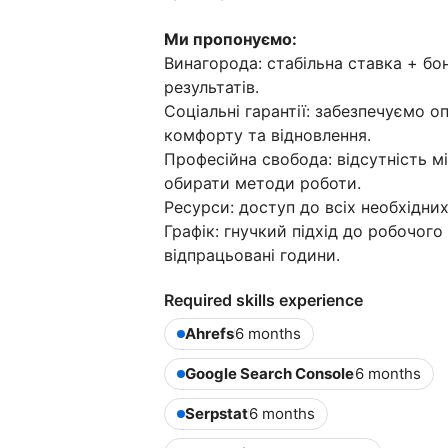
Ми пропонуємо:
Винагорода: стабільна ставка + бо
результатів.
Соціальні гарантії: забезпечуємо о
комфорту та відновлення.
Професійна свобода: відсутність 
обирати методи роботи.
Ресурси: доступ до всіх необхідних
Графік: гнучкий підхід до робочого
відпрацьовані години.
Required skills experience
Ahrefs
6 months
Google Search Console
6 months
Serpstat
6 months