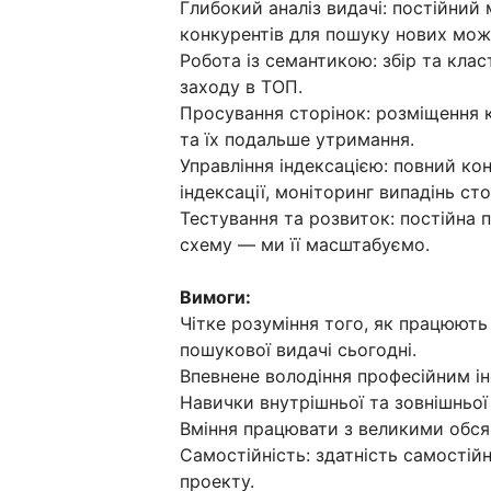
Глибокий аналіз видачі: постійний 
конкурентів для пошуку нових мож
Робота із семантикою: збір та кла
заходу в ТОП.
Просування сторінок: розміщення к
та їх подальше утримання.
Управління індексацією: повний ко
індексації, моніторинг випадінь сто
Тестування та розвиток: постійна 
схему — ми її масштабуємо.
Вимоги:
Чітке розуміння того, як працюют
пошукової видачі сьогодні.
Впевнене володіння професійним ін
Навички внутрішньої та зовнішньої 
Вміння працювати з великими обсяг
Самостійність: здатність самостій
проекту.