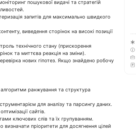
моніторинг пошукової видачі та стратегій
ливостей.
стеризація запитів для максимально швидкого
онтенту, виведення сторінок на високі позиції
нтроль технічного стану (прискорення
рінок та миттєва реакція на зміни).
перевірка нових гіпотез. Якщо знайдено робочу
ь алгоритми ранжування та структура
струментарієм для аналізу та парсингу даних.
оптимізації сайтів.
ами ключових слів та їх групуванням.
но визначати пріоритети для досягнення цілей