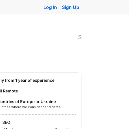
Log In
Sign Up
$
nly from 1 year of experience
ll Remote
untries of Europe or Ukraine
untries where we consider candidates
SEO