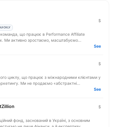
$
QUICKLY
команда, що працює в Performance Affiliate
ах. Ми активно зростаємо, масштабуємо...
See
$
вного циклу, що працює з міжнародними клієнтами у
ркетингу. Ми не продаємо «абстрактні...
See
tZillion
$
ційний фонд, заснований в Україні, з основним
естуємо не лише фінанси, а й експертизу...