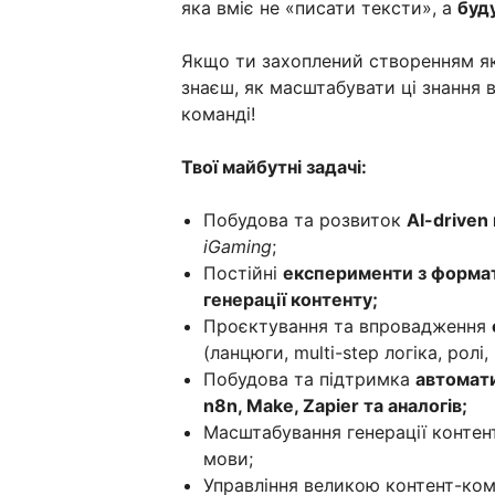
яка вміє не «писати тексти», а
буд
Якщо ти захоплений створенням як
знаєш, як масштабувати ці знання 
команді!
Твої майбутні задачі:
Побудова та розвиток
AI-driven
iGaming
;
Постійні
експерименти з формат
генерації контенту;
Проєктування та впровадження
(ланцюги, multi-step логіка, ролі,
Побудова та підтримка
автомат
n8n, Make, Zapier та аналогів;
Масштабування генерації контен
мови;
Управління великою контент-ко