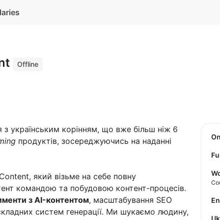
laries
nt
Offline
 з українським корінням, що вже більш ніж 6
O
ming
продуктів, зосереджуючись на наданні
Fu
Wo
ontent, який візьме на себе повну
Co
нтент командою та побудовою контент-процесів.
именти з AI-контентом
, масштабування SEO
E
складних систем генерації. Ми шукаємо людину,
U