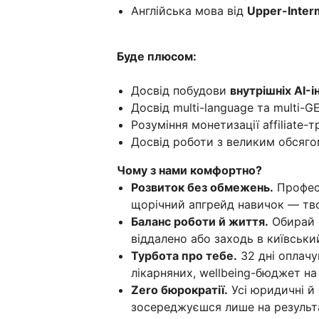
Англійська мова від
Upper-Inter
Буде плюсом:
Досвід побудови
внутрішніх AI-
Досвід multi-language та multi-G
Розуміння монетизації affiliate-т
Досвід роботи з великим обсягом
Чому з нами комфортно?
Розвиток без обмежень.
Професі
щорічний апгрейд навичок — тво
Баланс роботи й життя.
Обирай с
віддалено або заходь в київськи
Турбота про тебе.
32 дні оплачув
лікарняних, wellbeing-бюджет на
Zero бюрократії.
Усі юридичні й
зосереджуєшся лише на результа