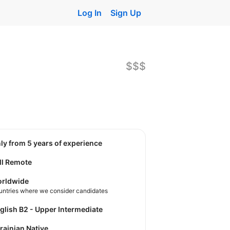
Log In
Sign Up
$$$
nly from 5 years of experience
ll Remote
rldwide
untries where we consider candidates
nglish B2 - Upper Intermediate
krainian Native