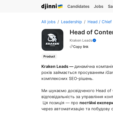
Candidates
Jobs
Sa
All jobs
Leadership
Head / Chief
Head of Conte
Kraken Leads
Copy link
Product
Kraken Leads —
динамічна компанія
років займається просуванням
iGa
комплексних SEO-рішень.
Ми шукаємо досвідченого Head of C
відповідальність за управління ко
Ця позиція — про
постійні експер
через автоматизацію та побудову 