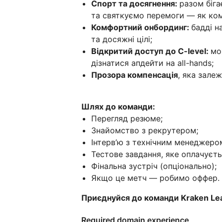
Спорт та досягнення:
разом біг
та святкуємо перемоги — як кома
Комфортний онбординг:
бадді н
та досяжні цілі;
Відкритий доступ до C-level:
мо
дізнатися апдейти на all-hands;
Прозора компенсація
, яка залеж
Шлях до команди:
Перегляд резюме;
Знайомство з рекрутером;
Інтерв’ю з технічним менеджеро
Тестове завдання, яке оплачуєть
Фінальна зустріч (опціонально);
Якщо це метч — робимо оффер.
Приєднуйся до команди Kraken Lea
Required domain experience