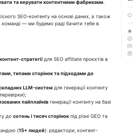
увати та керувати контентними фабриками
.
існого SEO-контенту на основі даних, а також
в команді — ми будемо раді бачити тебе в
 контент-стратегії
для SEO affiliate проєктів в
ами, типами сторінок та підходами до
складних LLM-систем
для генерації контенту
 перевірки);
изованих пайплайнів
генерації контенту на базі
ту до
сотень і тисяч сторінок
під різні GEO та
мандою (
15+ людей
): редактори, контент-