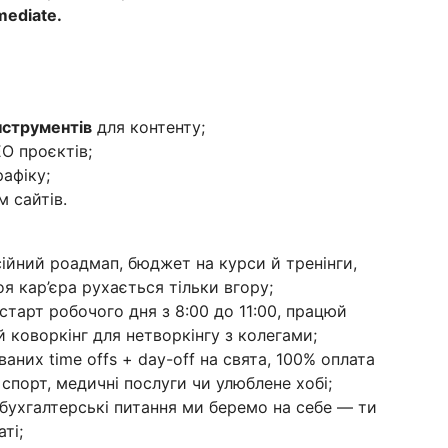
mediate.
інструментів
для контенту;
EO проєктів;
рафіку;
 сайтів.
йний роадмап, бюджет на курси й тренінги,
я кар’єра рухається тільки вгору;
тарт робочого дня з 8:00 до 11:00, працюй
й коворкінг для нетворкінгу з колегами;
аних time offs + day-off на свята, 100% оплата
 спорт, медичні послуги чи улюблене хобі;
 бухгалтерські питання ми беремо на себе — ти
ті;