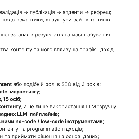
 валідація → публікація → апдейти → рефреш;
 щодо семантики, структури сайтів та типів
іпотез, аналіз результатів та масштабування
ва контенту та його впливу на трафік і дохід.
ntent
або подібній ролі в SEO від 3 років;
liate-маркетингу;
 15 осіб;
 контенту
, а не лише використання LLM “вручну”;
ладних LLM-пайплайнів;
чними no-code / low-code інструментами;
нтенту та programmatic підходів;
и та приймати рішення на основі даних;