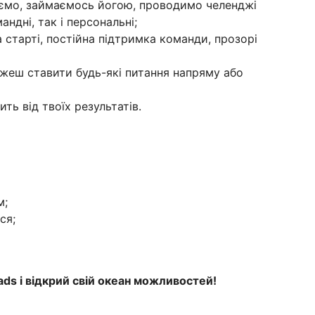
аємо, займаємось йогою, проводимо челенджі
ндні, так і персональні;
а старті, постійна підтримка команди, прозорі
жеш ставити будь-які питання напряму або
ить від твоїх результатів.
м;
ся;
ds і відкрий свій океан можливостей!