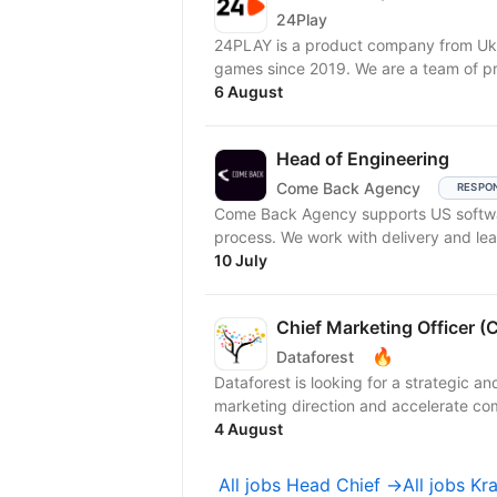
24Play
24PLAY is a product company from Ukr
games since 2019. We are a team of pr
6 August
Head of Engineering
Come Back Agency
RESPO
Come Back Agency supports US softwar
process. We work with delivery and lead
10 July
Chief Marketing Officer 
🔥
Dataforest
Dataforest is looking for a strategic a
marketing direction and accelerate co
4 August
All jobs Head Chief →
All jobs K