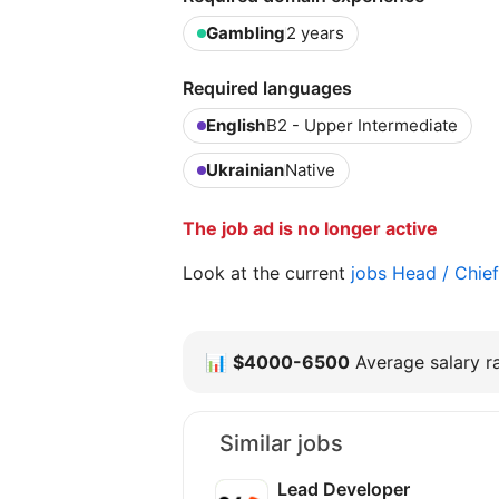
Gambling
2 years
Required languages
English
B2 - Upper Intermediate
Ukrainian
Native
The job ad is no longer active
Look at the current
jobs Head / Chie
📊
$4000-6500
Average salary ra
Similar jobs
Lead Developer