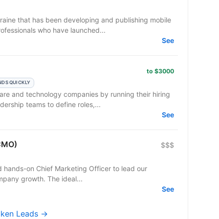
aine that has been developing and publishing mobile
ofessionals who have launched...
See
to $3000
NDS QUICKLY
e and technology companies by running their hiring
ership teams to define roles,...
See
(CMO)
$$$
nd hands-on Chief Marketing Officer to lead our
mpany growth. The ideal...
See
raken Leads →