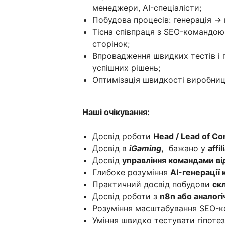
менеджери, AI-спеціалісти;
Побудова процесів: генерація →
Тісна співпраця з SEO-командою
сторінок;
Впровадження швидких тестів і г
успішних рішень;
Оптимізація швидкості виробницт
Наші очікування:
Досвід роботи
Head / Lead of Co
Досвід в
iGaming
,
бажано у
affi
Досвід
управління командами від
Глибоке розуміння
AI-генерації
Практичний досвід побудови
ск
Досвід роботи з
n8n або аналогі
Розуміння масштабування SEO-ко
Уміння швидко тестувати гіпотез