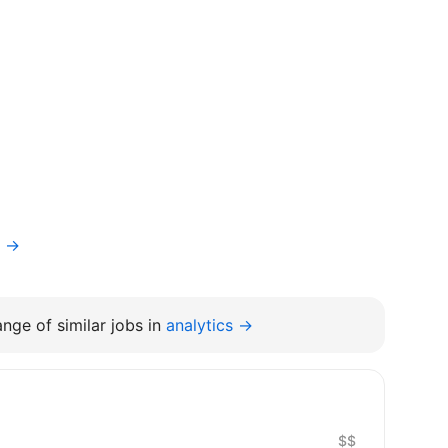
f →
nge of similar jobs in
analytics →
$$