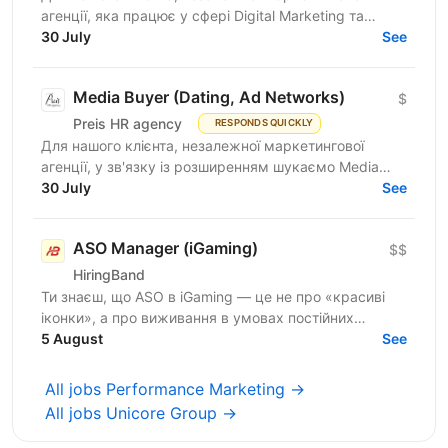
агенції, яка працює у сфері Digital Marketing та
Affiliate Marketing, шукаємо Lead Generation
30 July
See
Specialist /...
Media Buyer (Dating, Ad Networks)
$
Preis HR agency
RESPONDS QUICKLY
Для нашого клієнта, незалежної маркетингової
агенції, у зв'язку із розширенням шукаємо Media
Buyer (Dating, Ad Networks) з можливістю
30 July
See
віддаленої...
ASO Manager (iGaming)
$$
HiringBand
Ти знаєш, що ASO в iGaming — це не про «красиві
іконки», а про виживання в умовах постійних
штормів, обхід модерації та ювелірну роботу з
5 August
See
індексом. Поки...
All jobs Performance Marketing →
All jobs Unicore Group →