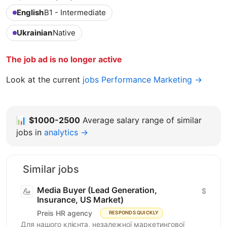
English
B1 - Intermediate
Ukrainian
Native
The job ad is no longer active
Look at the current
jobs Performance Marketing →
📊
$1000-2500
Average salary range of similar
jobs in
analytics →
Similar jobs
Media Buyer (Lead Generation,
$
Insurance, US Market)
Preis HR agency
RESPONDS QUICKLY
Для нашого клієнта, незалежної маркетингової