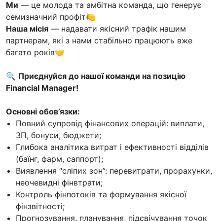
Ми
— це молода та амбітна команда, що генерує
семизначний профіт🍋
Наша місія
— надавати якісний трафік нашим
партнерам, які з нами стабільно працюють вже
багато років🤝
🔍
Приєднуйся до нашої команди на позицію
Financial Manager!
Основні обов’язки:
Повний супровід фінансових операцій: виплати,
ЗП, бонуси, бюджети;
Глибока аналітика витрат і ефективності відділів
(баїнг, фарм, саппорт);
Виявлення “сліпих зон”: перевитрати, прорахунки,
неочевидні фінвтрати;
Контроль фінпотоків та формування якісної
фінзвітності;
Прогнозування, планування, підсвічування точок