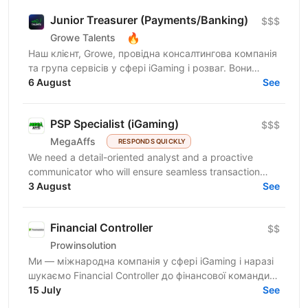
Junior Treasurer (Payments/Banking)
$$$
🔥
Growe Talents
Наш клієнт, Growe, провідна консалтингова компанія
та група сервісів у сфері iGaming і розваг. Вони
створюють стратегії, що працюють, та рішення, які...
6 August
See
PSP Specialist (iGaming)
$$$
MegaAffs
RESPONDS QUICKLY
We need a detail-oriented analyst and a proactive
communicator who will ensure seamless transaction
flows, optimize conversion rates, and manage...
3 August
See
Financial Controller
$$
Prowinsolution
Ми — міжнародна компанія у сфері iGaming і наразі
шукаємо Financial Controller до фінансової команди.
У компанії вже побудовані та описані фінансові...
15 July
See