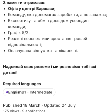
З нами ти отримаєш:
Офіс у центрі Варшави;
Команду, яка допомагає заробляти, а не заважає;
Експертизу та обмін досвідом усередині
команди;
Графік 5/2;
Реальні перспективи зростання грошей і
відповідальності;
Оплачувана відпустка та лікарняні.
Надсилай своє резюме і ми розповімо тобі всі
деталі!
Required languages
English
B1 - Intermediate
Published 18 March
·
Updated 24 July
175 views
·
9 applications