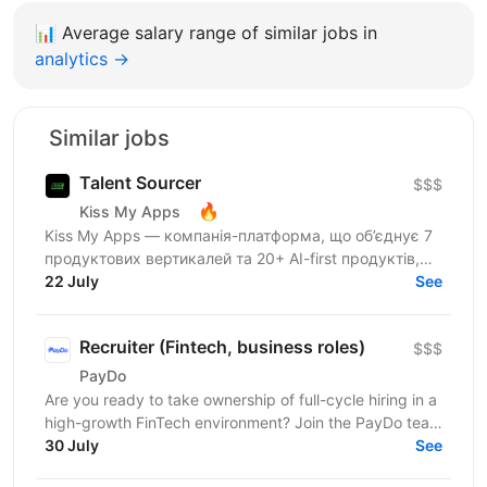
📊
Average salary range of similar jobs in
analytics →
Similar jobs
Talent Sourcer
$$$
🔥
Kiss My Apps
Kiss My Apps — компанія-платформа, що об’єднує 7
продуктових вертикалей та 20+ AI-first продуктів,
120+ мільйонів користувачів, власну екосистему...
22 July
See
Recruiter (Fintech, business roles)
$$$
PayDo
Are you ready to take ownership of full-cycle hiring in a
high-growth FinTech environment? Join the PayDo team
— a tight-knit, ambitious crew where...
30 July
See