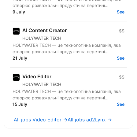
створює розважальні продукти на перетині
людської творчості та штучного інтелекту. Вони є
9 July
See
прикладами...
AI Content Creator
$$
HOLYWATER TECH
HOLYWATER TECH — це технологічна компанія, яка
створює розважальні продукти на перетині
людської творчості та штучного інтелекту. Вони є
21 July
See
прикладами...
Video Editor
$$
HOLYWATER TECH
HOLYWATER TECH — це технологічна компанія, яка
створює розважальні продукти на перетині
людської творчості та штучного інтелекту. Вони є
15 July
See
прикладами...
All jobs Video Editor →
All jobs ad2Lynx →