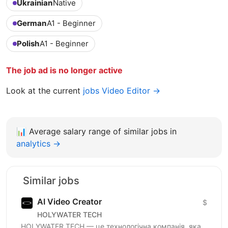
Ukrainian
Native
German
A1 - Beginner
Polish
A1 - Beginner
The job ad is no longer active
Look at the current
jobs Video Editor →
📊
Average salary range of similar jobs in
analytics →
Similar jobs
AI Video Creator
$
HOLYWATER TECH
HOLYWATER TECH — це технологічна компанія, яка