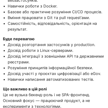
вебзастосунків.
Навички роботи з Docker.
Базове або практичне розуміння CI/CD процесів.
Вміння працювати з Git та pull request’ами.
Самостійність, відповідальність, орієнтація на
результат.
Буде перевагою
Досвід розгортання застосунків у production.
Досвід роботи з Linux-серверами.
Досвід інтеграції з зовнішніми API та державними
реєстрами.
Розуміння принципів інформаційної безпеки.
Досвід участі у проєктах цифровізації або eGov.
Навички написання автоматизованих тестів.
Що важливо в цій ролі
Це не вузька бекенд-роль і не SPA-фронтенд.
Основний фокус — працюючий продукт, а не
експерименти з технологіями.