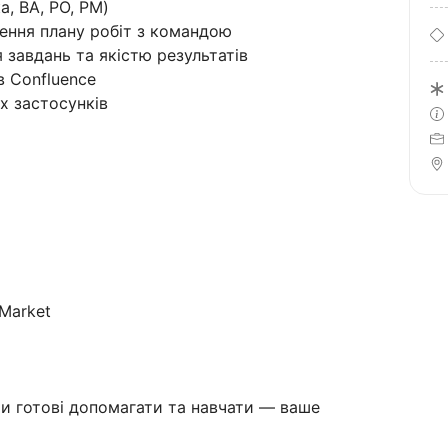
, BA, PO, PM)
ження плану робіт з командою
 завдань та якістю результатів
в Confluence
х застосунків
 Market
ми готові допомагати та навчати — ваше