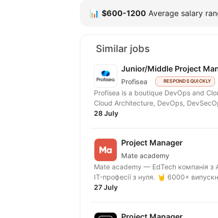
📊
$600-1200
Average salary rang
Similar jobs
Junior/Middle Project Ma
Profisea
RESPONDS QUICKLY
Profisea is a boutique DevOps and Clo
28 July
Project Manager
Mate academy
Mate academy — EdTech компанія з 
IT-професії з нуля. 🤘 6000+ випускн
27 July
Project Manager