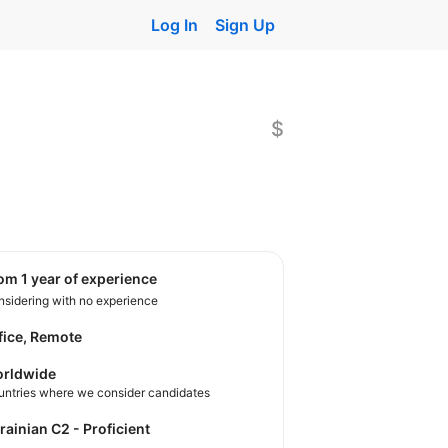
Log In
Sign Up
$
rom 1 year of experience
sidering with no experience
fice, Remote
rldwide
untries where we consider candidates
krainian C2 - Proficient