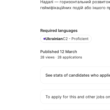
Надалі — горизонтальний розвито
гейміфікаційних подій або іншого 
Required languages
Ukrainian
C2 - Proficient
Published 12 March
28 views
·
28 applications
See stats of candidates who applie
To apply for this and other jobs o