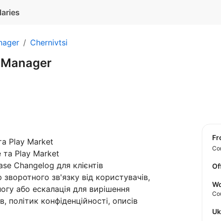
laries
nager
Chernivtsi
e Manager
f
та Play Market
Con
 та Play Market
ase Changelog для клієнтів
Of
р зворотного зв'язку від користувачів,
Wo
огу або ескалація для вирішення
Co
, політик конфіденційності, описів
U