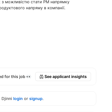
к з можливістю стати PM напрямку
продуктового напряму в компанії.
d for this job 👀
See applicant insights
n Djinni
login
or
signup
.