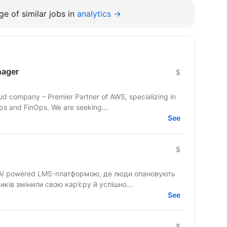
e of similar jobs in
analytics →
nager
$
ud company – Premier Partner of AWS, specializing in
Cloud Architecture, DevOps, DevSecOps and FinOps. We are seeking...
See
$
AI powered LMS-платформою, де люди опановують
иків змінили свою кар’єру й успішно...
See
$