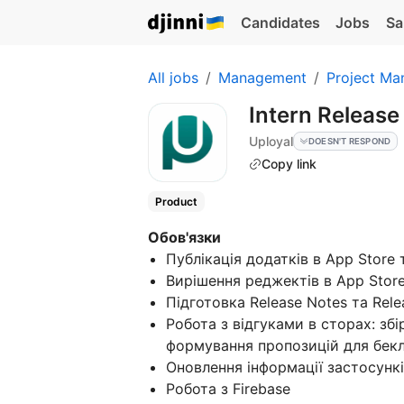
Candidates
Jobs
Sa
All jobs
Management
Project Ma
Intern Releas
Uployal
DOESN'T RESPOND
Copy link
Product
Обов'язки
Публікація додатків в App Store 
Вирішення реджектів в App Store
Підготовка Release Notes та Rele
Робота з відгуками в сторах: збі
формування пропозицій для бекл
Оновлення інформації застосунків
Робота з Firebase