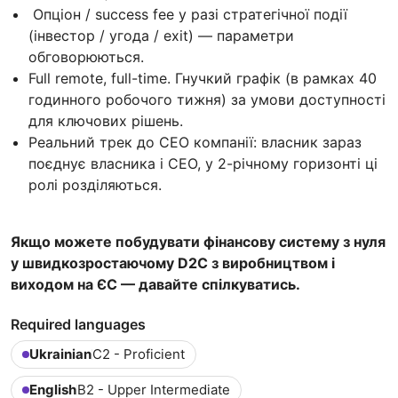
Опціон / success fee у разі стратегічної події
(інвестор / угода / exit) — параметри
обговорюються.
Full remote, full-time. Гнучкий графік (в рамках 40
годинного робочого тижня) за умови доступності
для ключових рішень.
Реальний трек до CEO компанії: власник зараз
поєднує власника і CEO, у 2-річному горизонті ці
ролі розділяються.
Якщо можете побудувати фінансову систему з нуля
у швидкозростаючому D2C з виробництвом і
виходом на ЄС — давайте спілкуватись.
Required languages
Ukrainian
C2 - Proficient
English
B2 - Upper Intermediate