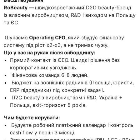
RoBeauty —
швидкозростаючий D2C beauty-бренд
із власним виробництвом, R&D і виходом на Польщу
та ЄС
Шукаємо
Operating CFO, я
кий збудує фінансову
систему під ріст x2-x3, а не тримає чужу.
Що у вас на руках після онбордингу:
Прямий контакт із CEO. Швидкі рішення без
корпоративних узгоджень.
Фінансова команда 6-8 людей.
Бюджет на зовнішніх радників (Польща, юристи,
ERP-підрядники) під конкретні задачі.
D2C beauty з виробництвом і R&D, Україна +
Польща, exit-горизонт 5 років.
Чим будете керувати:
Будуєте робочий платіжний календар і контроль
cash flow у перші 3 місяці.
Запускаєте регулярну управлінку (P&L / CF / BS) з