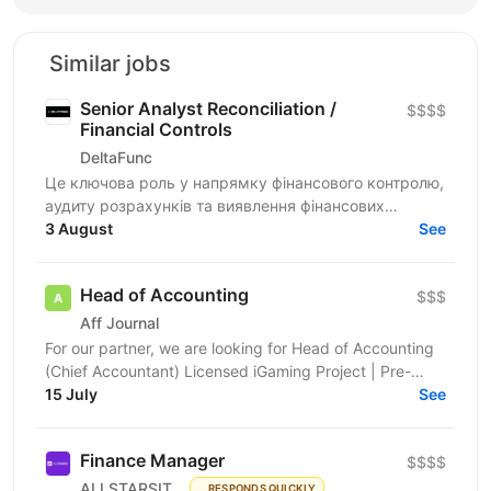
Similar jobs
Senior Analyst Reconciliation /
$$$$
Financial Controls
DeltaFunc
Це ключова роль у напрямку фінансового контролю,
аудиту розрахунків та виявлення фінансових
ризиків. Спеціаліст відповідатиме за аналіз
3 August
See
розбіжностей у...
Head of Accounting
$$$
Aff Journal
For our partner, we are looking for Head of Accounting
(Chief Accountant) Licensed iGaming Project | Pre-
launch | Kyiv, Ukraine About the Company We are an...
15 July
See
Finance Manager
$$$$
ALLSTARSIT
RESPONDS QUICKLY