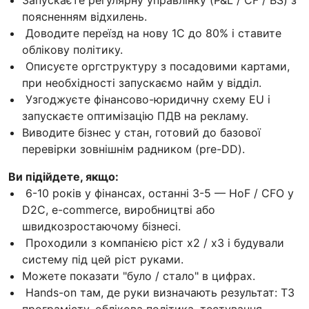
поясненням відхилень.
Доводите переїзд на нову 1С до 80% і ставите
облікову політику.
Описуєте оргструктуру з посадовими картами,
при необхідності запускаємо найм у відділ.
Узгоджуєте фінансово-юридичну схему EU і
запускаєте оптимізацію ПДВ на рекламу.
Виводите бізнес у стан, готовий до базової
перевірки зовнішнім радником (pre-DD).
Ви підійдете, якщо:
6-10 років у фінансах, останні 3-5 — HoF / CFO у
D2C, e-commerce, виробництві або
швидкозростаючому бізнесі.
Проходили з компанією ріст x2 / x3 і будували
систему під цей ріст руками.
Можете показати "було / стало" в цифрах.
Hands-on там, де руки визначають результат: ТЗ
програмісту, облікова політика, тестування