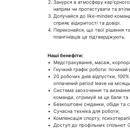
Занурся в атмосферу карʼєрного
напрям чи протестувати та втіли
Долучайся до like-minded коман
сприяє відкритості та довірі.
Переконайся, що твої рішення т
плантінівців це підтверджують.
Наші бенефіти:
Медстрахування, масаж, корпора
Гнучкий графік роботи: починай р
20 робочих днів відпустки, 100% 
оплачений period leave на місяць
Система заохочення та визнання
команди, отримуй за це бали та 
Безкоштовні сніданки, обіди та 
Сучасна техніка для роботи;
Компенсація спорту, психотерапі
Доступ до профільних спільнот G