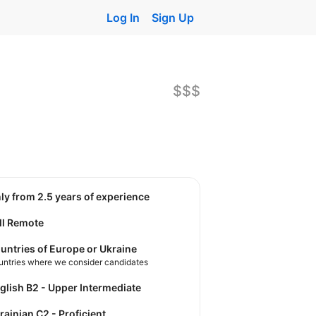
Log In
Sign Up
$$$
nly from 2.5 years of experience
ll Remote
untries of Europe or Ukraine
untries where we consider candidates
nglish B2 - Upper Intermediate
krainian C2 - Proficient