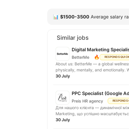
📊
$1500-3500
Average salary ra
Similar jobs
Digital Marketing Speciali
🔥
BetterMe
RESPONDS QUIC
About us: BetterMe — a global wellness ecosystem empowering millions to become better —
physically, mentally, and emotionally.
30 July
PPC Specialist (Google A
Preis HR agency
RESPONDS 
Для нашого клієнта — динамічної між
Marketing, що успішно масштабується
30 July