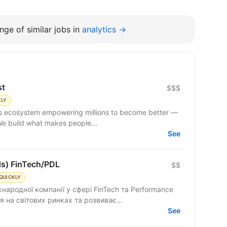
nge of similar jobs in
analytics →
st
$$$
KLY
 We build what makes people...
See
ds) FinTech/PDL
$$
QUICKLY
народної компанії у сфері FinTech та Performance
 на світових ринках та розвиває...
See