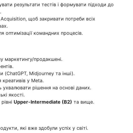
вати результати тестів і формувати підходи до
.
cquisition, щоб закривати потреби всіх
вах.
я оптимізації командних процесів.
у маркетингу/продакшені.
ентів.
 (ChatGPT, Midjourney та інші).
 креативів у Meta.
ть ухвалювати рішення на основі даних.
ькі якості.
 рівні
Upper-Intermediate (B2)
та вище.
дукти, які вже здобули успіх у світі.