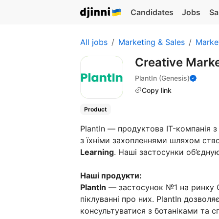
Candidates
Jobs
Sa
All jobs
Marketing & Sales
Marke
Creative Mark
PlantIn (Genesis)
Copy link
Product
PlantIn — продуктова IT-компанія 
з їхніми захопленнями шляхом ство
Learning
. Наші застосунки об’єдн
Наші продукти:
PlantIn
— застосунок №1 на ринку С
піклуванні про них. PlantIn дозвол
консультуватися з ботаніками та сп