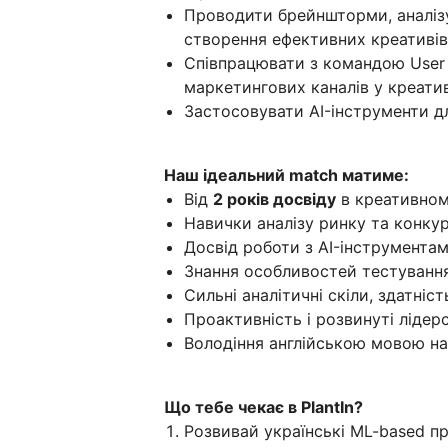
Проводити брейншторми, аналізу
створення ефективних креативів
Співпрацювати з командою User A
маркетингових каналів у креати
Застосовувати AI-інструменти дл
Наш ідеальний match матиме:
Від
2 років досвіду
в креативном
Навички аналізу ринку та конкур
Досвід роботи з AI-інструментами
Знання особливостей тестування
Сильні аналітичні скіли, здатніс
Проактивність і розвинуті лідерс
Володіння англійською мовою на
Що тебе чекає в PlantIn?
Розвивай українські ML-based про