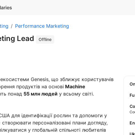
laries
ting
Performance Marketing
eting Lead
Offline
з екосистеми Genesis, що зближує користувачів
O
рення продуктів на основі
Machine
ують понад
55 млн людей
у всьому світі.
Fu
Co
Co
ША для ідентифікації рослин та допомоги у
яє створювати персоналізовані плани догляду,
E
ілкуватися у глобальній спільноті любителів
U